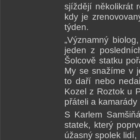
sjíždějí několikrát
kdy je zrenovovaný
týden.
„Významný biolog
jeden z posledníc
Šolcově statku poř
My se snažíme v j
to daří nebo nedař
Kozel z Roztok u P
přáteli a kamarády 
S Karlem Samšiňák
statek, který poprv
úžasný spolek lidí, 