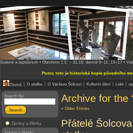
Galerie a lapidárium • Otevřeno 1.5. – 31.10. denně 9–11, 13–17 • Vs
Pozor, toto je historická kopie původního w
O statku
O Václavu Šolcovi
Kulturní dění
Lidé
sp
Domů
Archive for the
Search for:
« Older Entries
Search
Přátelé Šolcova
Zprávy a články
Zprávy a články