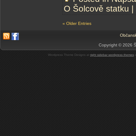
O Šolcově statku
|
« Older Entries
Občansk
Copyright © 2026 Š
Wordpress Theme Designs at
right sidebar wordpress themes
a