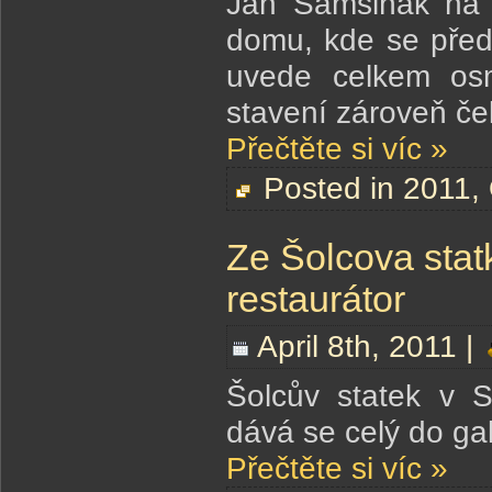
Jan Samšiňák na 
domu, kde se před 
uvede celkem os
stavení zároveň če
Přečtěte si víc »
Posted in
2011
,
Ze Šolcova stat
restaurátor
April 8th, 2011 |
Šolcův statek v S
dává se celý do g
Přečtěte si víc »