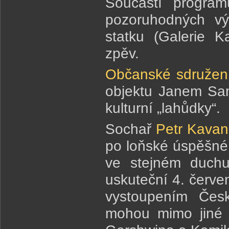
Součástí progra
pozoruhodných výs
statku (Galerie K
zpěv.
Občanské sdružení
objektu Janem Sam
kulturní „lahůdky“.
Sochař
Petr Kavan
po loňské úspěšné 
ve stejném duchu
uskuteční 4. červe
vystoupením Česk
mohou mimo jiné 