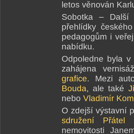
letos věnován Kar
Sobotka – Další 
přehlídky českého
pedagogům i veřejn
nabídku.
Odpoledne byla v 
zahájena vernisá
grafice
. Mezi aut
Bouda
, ale také
J
nebo
Vladimír Kom
O zdejší výstavní 
sdružení Přátel 
nemovitosti Jan