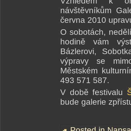
Vzhledem k or
návštěvníkům Gal
června 2010 upravu
O sobotách, nedělí
hodině vám výst
Bázlerovi, Sobot
výpravy se mim
Městském kulturní
493 571 587.
V době festivalu
bude galerie zpří
Posted in
Napsal