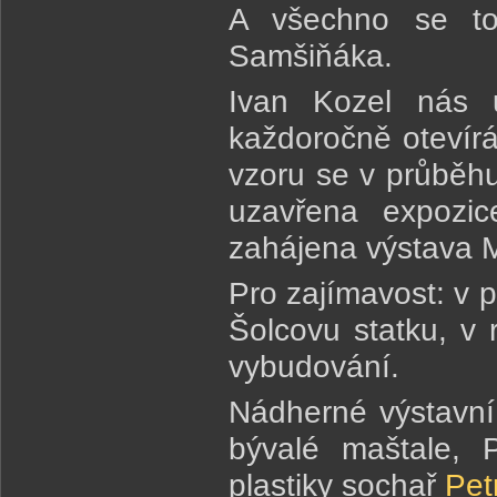
A všechno se to
Samšiňáka.
Ivan Kozel nás u
každoročně otevír
vzoru se v průběhu 
uzavřena expozi
zahájena výstava M
Pro zajímavost: v 
Šolcovu statku, v 
vybudování.
Nádherné výstavní 
bývalé maštale, 
plastiky sochař
Pet