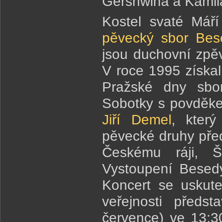
Gershwina a Kamil
Kostel svaté Mář
pěvecký sbor Bes
jsou duchovní zpě
V roce 1995 získal
Pražské dny sbor
Sobotky s povděke
Jiří Demel
, kter
pěvecké druhy před
Českému ráji, Š
Vystoupení Besedy
Koncert se uskut
veřejnosti předst
července) ve 13: