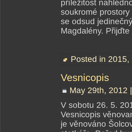
příležitost nahlédn
soukromé prostory 
se odsud jedinečn
Magdalény. Přijďte 
Posted in
2015
,
Vesnicopis
May 29th, 2012 
V sobotu 26. 5. 201
Vesnicopis věnovan
je věnováno Šolco