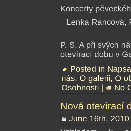
Koncerty pěveckéh
Lenka Rancová, Pr
P. S. A při svých
otevírací dobu v G
Posted in
Napsal
nás
,
O galerii
,
O o
Osobnosti
|
No 
Nová otevírací 
June 16th, 2010