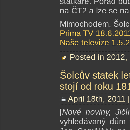
statkáře. Pořad bud
na ČT2 a lze se na 
Mimochodem, Šolcův
Prima TV 18.6.2011
Naše televize 1.5.
Posted in
2012
,
Šolcův statek le
stojí od roku 18
April 18th, 2011 
[
Nové noviny, Jičí
vyhledávaný dům v