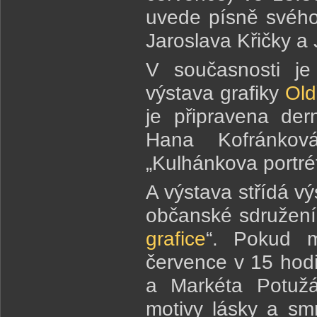
uvede písně svého
Jaroslava Křičky 
V současnosti je
výstava grafiky
Old
je připravena der
Hana Kofránkov
„Kulhánkova portrét
A výstava střídá v
občanské sdružení v
grafice
“. Pokud m
července v 15 hodi
a Markéta Potužá
motivy lásky a smr