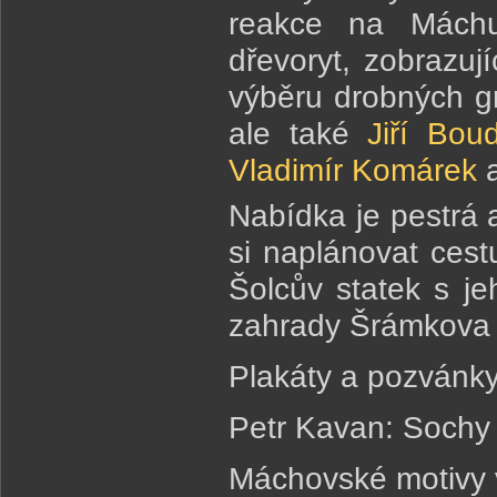
reakce na Máchu 
dřevoryt, zobrazují
výběru drobných gr
ale také
Jiří Bou
Vladimír Komárek
a
Nabídka je pestrá a
si naplánovat cest
Šolcův statek s jeh
zahrady Šrámkova
Plakáty a pozvánk
Petr Kavan: Sochy 
Máchovské motivy v