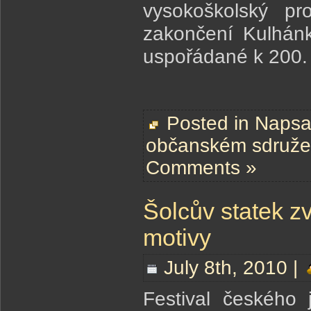
vysokoškolský pr
zakončení Kulhánk
uspořádané k 200. 
Posted in
Napsal
občanském sdruže
Comments »
Šolcův statek z
motivy
July 8th, 2010 |
Festival českého 