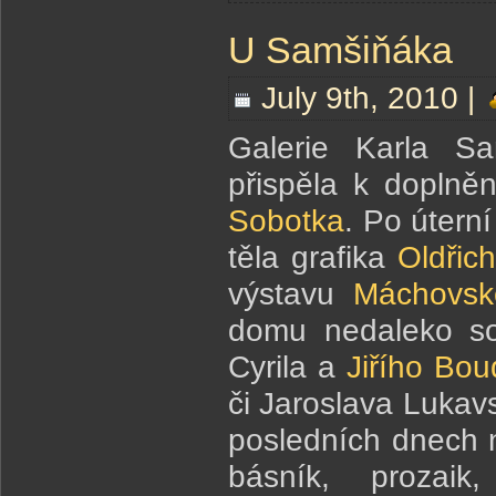
U Samšiňáka
July 9th, 2010 |
Galerie Karla S
přispěla k doplně
Sobotka
. Po úterní
těla grafika
Oldřic
výstavu
Máchovské
domu nedaleko so
Cyrila a
Jiřího Bo
či Jaroslava Lukav
posledních dnech n
básník, prozaik