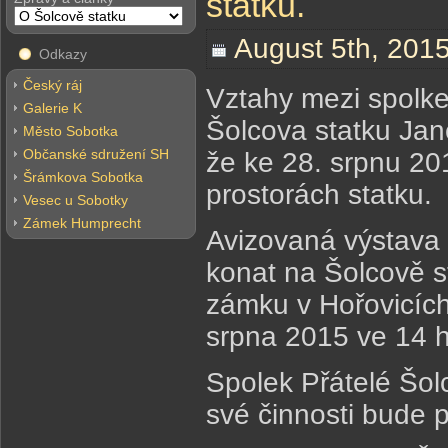
statku.
August 5th, 2015
Odkazy
Český ráj
Vztahy mezi spolke
Galerie K
Šolcova statku Ja
Město Sobotka
Občanské sdružení SH
že ke 28. srpnu 20
Šrámkova Sobotka
prostorách statku.
Vesec u Sobotky
Zámek Humprecht
Avizovaná výstava 
konat na Šolcově s
zámku v Hořovicích
srpna 2015 ve 14 h
Spolek Přátelé Šol
své činnosti bude 