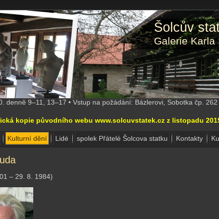
Šolcův st
Galerie Karla
10. denně 9–11, 13–17 • Vstup na požádání: Bázlerovi, Sobotka čp. 26
torická kopie původního webu www.solcuvstatek.cz z listopadu 20
Kulturní dění
Lidé
spolek Přátelé Šolcova statku
Kontakty
Ku
ouda
01 – 29. 8. 1984)