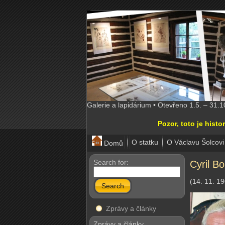
Galerie a lapidárium • Otevřeno 1.5. – 31.
Pozor, toto je his
O statku
O Václavu Šolcovi
Domů
Search for:
Cyril B
(14. 11. 19
Search
Zprávy a články
Zprávy a články