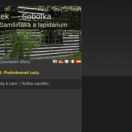
atek — Sobotka
 Samšiňáka a lapidárium
2 (sousední dům).
15. Podrobnosti
tady
.
dy k nám
Kniha návštěv