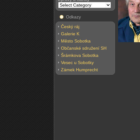
Odkazy
Český ráj
Galerie K
Město Sobotka
Občanské sdružení SH
Šrámkova Sobotka
Vesec u Sobotky
Zámek Humprecht