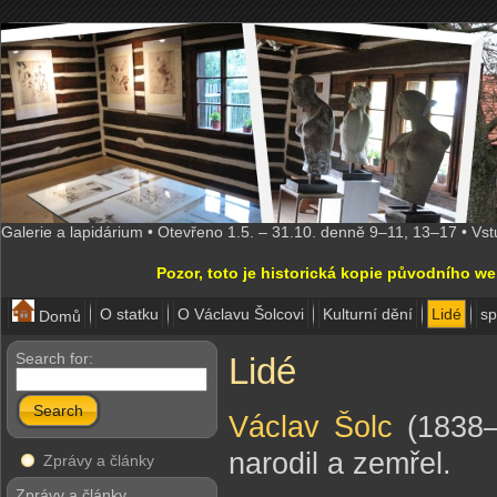
Galerie a lapidárium • Otevřeno 1.5. – 31.10. denně 9–11, 13–17 • Vs
Pozor, toto je historická kopie původního w
O statku
O Václavu Šolcovi
Kulturní dění
Lidé
sp
Domů
Search for:
Lidé
Search
Václav Šolc
(1838–
narodil a zemřel.
Zprávy a články
Zprávy a články