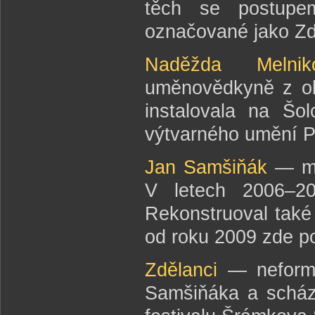
těch se postupem
označované jako Zd
Naděžda Melnik
uměnovědkyně z ok
instalovala na Šo
výtvarného umění Pri
Jan Samšiňák
— maj
V letech 2006–20
Rekonstruoval také 
od roku 2009 zde p
Zdělanci
— neformál
Samšiňáka a scház