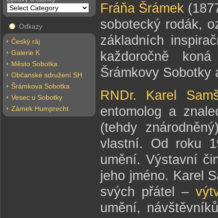
Fráňa Šrámek
(1877
sobotecký rodák, o
Odkazy
základních inspira
Český ráj
Galerie K
každoročně koná
Město Sobotka
Šrámkovy Sobotky a
Občanské sdružení SH
Šrámkova Sobotka
RNDr. Karel Samš
Vesec u Sobotky
entomolog a znale
Zámek Humprecht
(tehdy znárodněný
vlastní. Od roku 
umění. Výstavní či
jeho jméno. Karel S
svých přátel –
výt
umění, návštěvníků