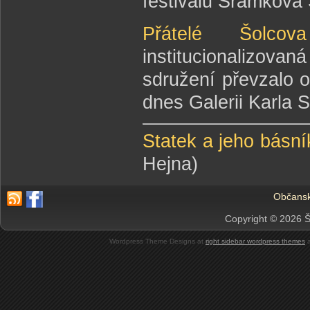
festivalu Šrámkova
Přátelé Šolcov
institucionalizovan
sdružení převzalo or
dnes Galerii Karla 
Statek a jeho básní
Hejna)
Občansk
Copyright © 2026 Š
Wordpress Theme Designs at
right sidebar wordpress themes
a