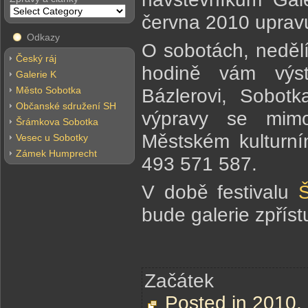
června 2010 upravu
Odkazy
O sobotách, nedělí
Český ráj
hodině vám výst
Galerie K
Město Sobotka
Bázlerovi, Sobot
Občanské sdružení SH
výpravy se mim
Šrámkova Sobotka
Městském kulturní
Vesec u Sobotky
Zámek Humprecht
493 571 587.
V době festivalu
bude galerie zpří
Začátek
Posted in
2010
,