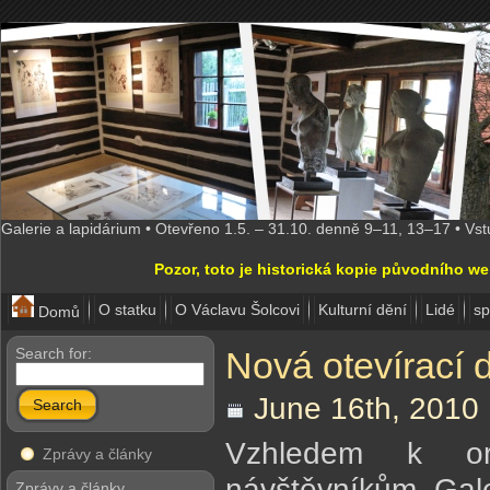
Galerie a lapidárium • Otevřeno 1.5. – 31.10. denně 9–11, 13–17 • Vs
Pozor, toto je historická kopie původního w
O statku
O Václavu Šolcovi
Kulturní dění
Lidé
sp
Domů
Search for:
Nová otevírací 
June 16th, 2010 
Search
Vzhledem k or
Zprávy a články
návštěvníkům Gal
Zprávy a články