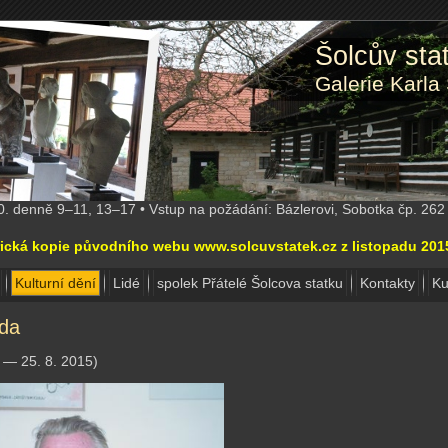
Šolcův st
Galerie Karla
10. denně 9–11, 13–17 • Vstup na požádání: Bázlerovi, Sobotka čp. 26
torická kopie původního webu www.solcuvstatek.cz z listopadu 20
Kulturní dění
Lidé
spolek Přátelé Šolcova statku
Kontakty
Ku
uda
4 — 25. 8. 2015)