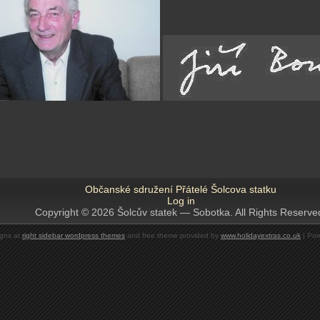
Občanské sdružení Přátelé Šolcova statku
Log in
Copyright © 2026 Šolcův statek — Sobotka. All Rights Reserve
gns at
right sidebar wordpress themes
and free theme provided by
www.holidayextras.co.uk
| Pow