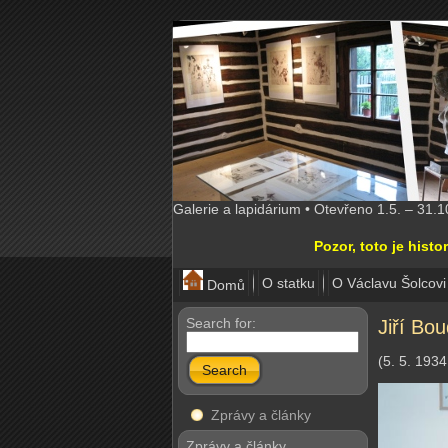
Galerie a lapidárium • Otevřeno 1.5. – 31.
Pozor, toto je his
O statku
O Václavu Šolcovi
Domů
Search for:
Jiří Bo
(5. 5. 193
Search
Zprávy a články
Zprávy a články