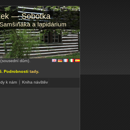
atek — Sobotka
 Samšiňáka a lapidárium
2 (sousední dům).
15. Podrobnosti
tady
.
dy k nám
Kniha návštěv