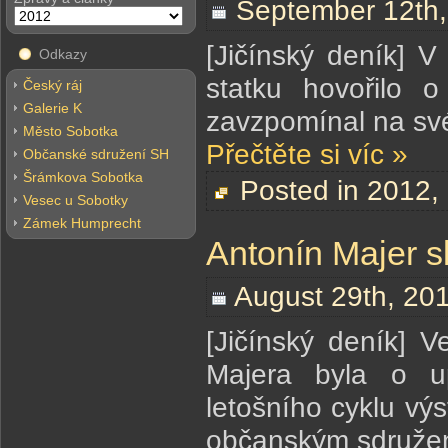
September 12th,
[Jičínský deník] 
Odkazy
statku hovořilo 
Český ráj
Galerie K
zavzpomínal na s
Město Sobotka
Přečtěte si víc »
Občanské sdružení SH
Šrámkova Sobotka
Posted in
2012
,
Vesec u Sobotky
Zámek Humprecht
Antonín Majer s
August 29th, 20
[Jičínský deník] V
Majera byla o u
letošního cyklu vý
občanským sdružen