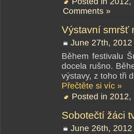
Posted in
2012
,
Comments »
Výstavní smršť 
June 27th, 2012
Během festivalu 
docela rušno. Běhe
výstavy, z toho tř
Přečtěte si víc »
Posted in
2012
,
Sobotečtí žáci t
June 26th, 2012