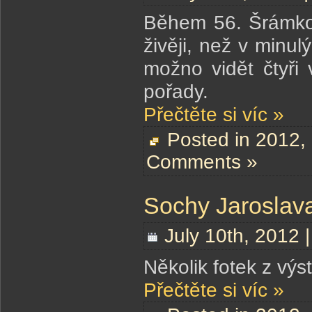
Během 56. Šrámkov
živěji, než v minu
možno vidět čtyři v
pořady.
Přečtěte si víc »
Posted in
2012
,
Comments »
Sochy Jaroslav
July 10th, 2012 
Několik fotek z vý
Přečtěte si víc »