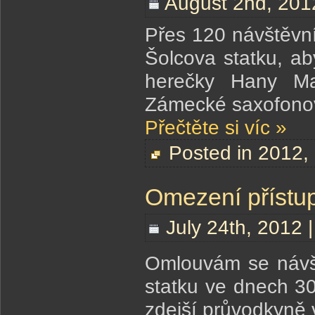
August 2nd, 201
Přes 120 návštěvní
Šolcova statku, ab
herečky Hany Ma
Zámecké saxofonov
Přečtěte si víc »
Posted in
2012
,
Omezení přístup
July 24th, 2012 
Omlouvám se návš
statku ve dnech 3
zdejší průvodkyně 