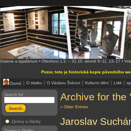
Galerie a lapidárium • Otevřeno 1.5. – 31.10. denně 9–11, 13–17 • Vs
Pozor, toto je historická kopie původního w
O statku
O Václavu Šolcovi
Kulturní dění
Lidé
sp
Domů
Archive for the
Search for:
« Older Entries
Search
Jaroslav Suchán
Zprávy a články
Zprávy a články