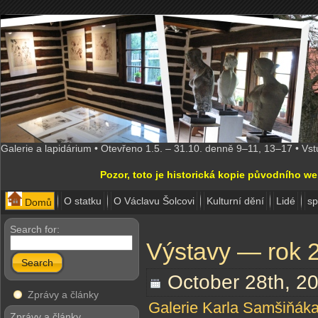
Galerie a lapidárium • Otevřeno 1.5. – 31.10. denně 9–11, 13–17 • Vs
Pozor, toto je historická kopie původního w
O statku
O Václavu Šolcovi
Kulturní dění
Lidé
sp
Domů
Search for:
Výstavy — rok 
Search
October 28th, 2
Zprávy a články
Galerie Karla Samšiňák
Zprávy a články