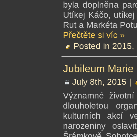
byla doplněna par
Utíkej Káčo, utíke
Rut a Markéta Po
Přečtěte si víc »
Posted in
2015
,
Jubileum Marie
July 8th, 2015 |
Významné životní 
dlouholetou orga
kulturních akcí 
narozeniny oslavi
Šrámkově Sobotce 