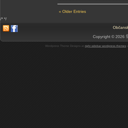
« Older Entries
/*
*/
Občansk
Copyright © 2026 Š
Wordpress Theme Designs at
right sidebar wordpress themes
a