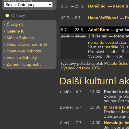
1.5.
–
29.5.
Baráčníci — národní
Odkazy
30.5.
–
8.7.
Hana Voříšková
—
P
Český ráj
9.7.
–
28.8.
Adolf Born
— grafik
Galerie K
29.8.
–
31.10.
Jiří Demel — fotog
Město Sobotka
ne na Šolcově statku
,
Občanské sdružení SH
Vernisáž:
neděle 30. 
Šrámkova Sobotka
Promluví: Jindřich Špi
Vystoupí: Jiří Hlobil
Vesec u Sobotky
(výstavy pořádá spolek
Přátelé Šolco
Zámek Humprecht
Výstavy od roku 1974
Další kulturní a
neděle
5.7.
14:30
Poetické od
Zkoušíme Sha
soubor Černo
pondělí
6.7.
13:30
Milostná lyr
Recitace Jos
Zahraje Záme
úterý
7.7.
14:00
Nemalujte če
Jiří Hlobil a