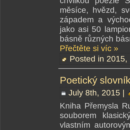
chvilkou poezie 
měsíce, hvězd, sv
západem a východ
jako asi 50 lampi
básně různých básn
Přečtěte si víc »
Posted in
2015
,
Poetický slovník
July 8th, 2015 |
Kniha Přemysla Ru
souborem klasick
vlastním autorový