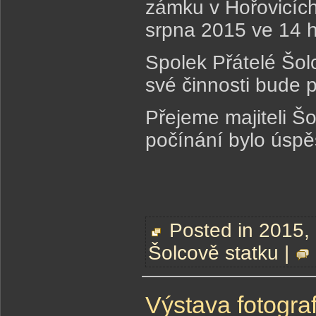
zámku v Hořovicích
srpna 2015 ve 14 h
Spolek Přátelé Šol
své činnosti bude 
Přejeme majiteli Šol
počínání bylo úspě
Posted in
2015
,
Šolcově statku
|
Výstava fotograf