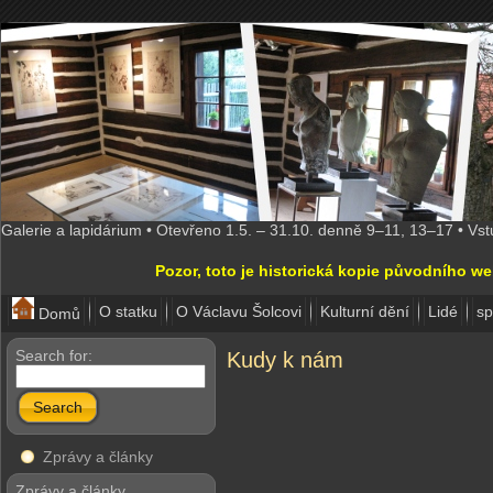
Galerie a lapidárium • Otevřeno 1.5. – 31.10. denně 9–11, 13–17 • Vs
Pozor, toto je historická kopie původního w
O statku
O Václavu Šolcovi
Kulturní dění
Lidé
sp
Domů
Search for:
Kudy k nám
Search
Zprávy a články
Zprávy a články