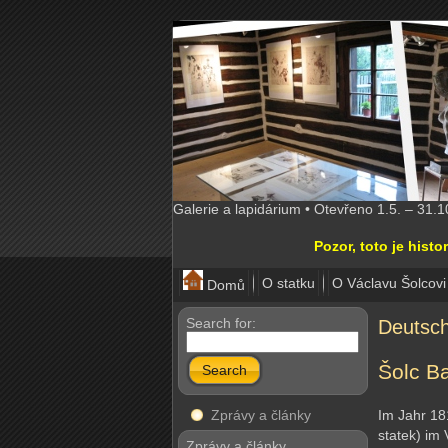
Galerie a lapidárium • Otevřeno 1.5. – 31.
Pozor, toto je his
O statku
O Václavu Šolcovi
Domů
Search for:
Deutsc
Šolc B
Search
Zprávy a články
Im Jahr 18
statek) im
Zprávy a články