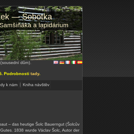
atek — Sobotka
 Samšiňáka a lapidárium
2 (sousední dům).
15. Podrobnosti
tady
.
dy k nám
Kniha návštěv
baut – das heutige Šolc Bauerngut (Šolcův
Gutes. 1838 wurde Václav Šolc, Autor der