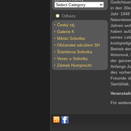
Gedichtsam
in den 30e
Jahr 1948
Odkazy
Naturwisse
Český ráj
Jahren woh
haben auß
Galerie K
seines Le
Město Sobotka
kostspieli
Občanské sdružení SH
Betrieb de
Šrámkova Sobotka
Antonová, 
Vesec u Sobotky
der ganzen
Zámek Humprecht
Anfangs Ju
des vorher
Freunde de
Samšiňák, 
Veranstal
Für weiter