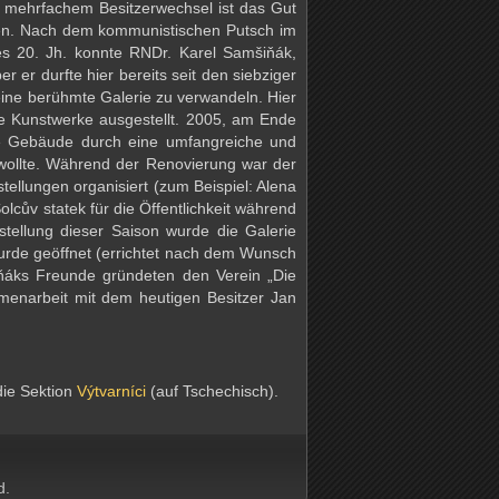
 mehrfachem Besitzerwechsel ist das Gut
gen. Nach dem kommunistischen Putsch im
s 20. Jh. konnte RNDr. Karel Samšiňák,
 er durfte hier bereits seit den siebziger
eine berühmte Galerie zu verwandeln. Hier
 Kunstwerke ausgestellt. 2005, am Ende
e Gebäude durch eine umfangreiche und
n wollte. Während der Renovierung war der
tellungen organisiert (zum Beispiel: Alena
cův statek für die Öffentlichkeit während
stellung dieser Saison wurde die Galerie
wurde geöffnet (errichtet nach dem Wunsch
iňáks Freunde gründeten den Verein „Die
menarbeit mit dem heutigen Besitzer Jan
die Sektion
Výtvarníci
(auf Tschechisch).
d.