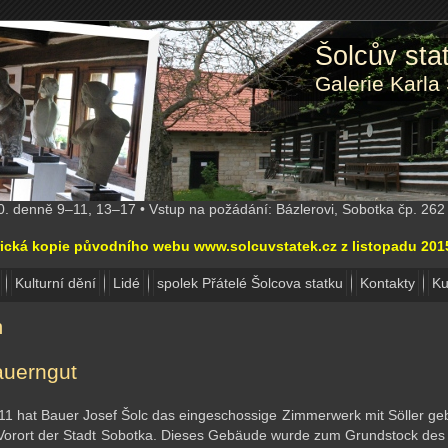
Šolcův st
Galerie Karla
10. denně 9–11, 13–17 • Vstup na požádání: Bázlerovi, Sobotka čp. 26
torická kopie původního webu www.solcuvstatek.cz z listopadu 20
Kulturní dění
Lidé
spolek Přátelé Šolcova statku
Kontakty
Ku
h
auerngut
11 hat Bauer Josef Šolc das eingeschossige Zimmerwerk mit Söller ge
 Vorort der Stadt Sobotka. Dieses Gebäude wurde zum Grundstock des 