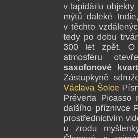
v lapidáriu objekty
mýtů daleké Indie,
v těchto vzdálenýc
tedy po dobu trván
300 let zpět. O 
atmosféru otev
saxofonové kvar
Zástupkyně sdruž
Václava Šolce
Písn
Préverta Picasso n
dalšího příznivce P
prostřednictvím vid
u zrodu myšlenk