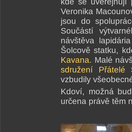
kde se uveřejňují 
Veronika Macounová
jsou do spoluprác
Součástí výtvarné
návštěva lapidár
Šolcově statku, kd
Kavana
. Malé návš
sdružení Přátelé 
vzbudily všeobecné
Kdoví, možná bude
určena právě těm 