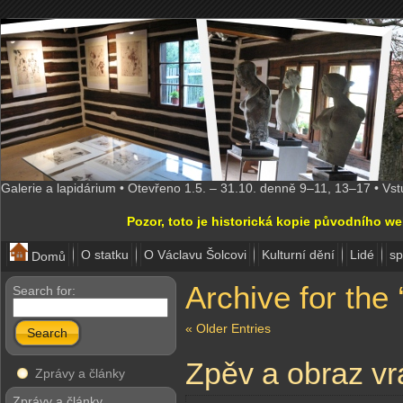
Galerie a lapidárium • Otevřeno 1.5. – 31.10. denně 9–11, 13–17 • Vs
Pozor, toto je historická kopie původního w
O statku
O Václavu Šolcovi
Kulturní dění
Lidé
sp
Domů
Archive for the
Search for:
« Older Entries
Search
Zpěv a obraz vr
Zprávy a články
Zprávy a články