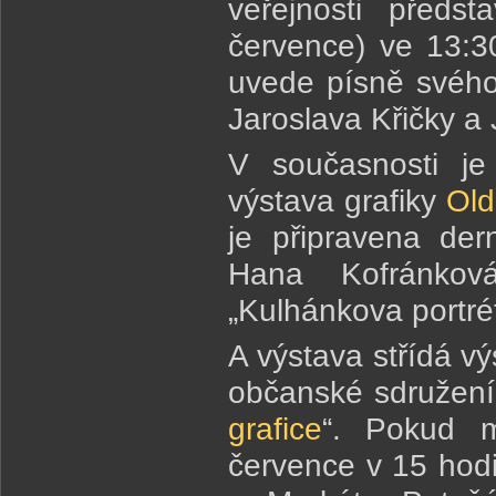
veřejnosti předst
července) ve 13:
uvede písně svého
Jaroslava Křičky 
V současnosti je
výstava grafiky
Old
je připravena der
Hana Kofránkov
„Kulhánkova portrét
A výstava střídá v
občanské sdružení v
grafice
“. Pokud m
července v 15 hodi