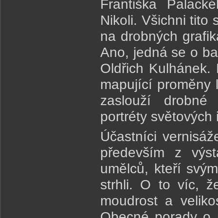
Františka Palack
Nikoli. Všichni tit
na drobných grafik
Ano, jedná se o ban
Oldřich Kulhánek. 
mapující proměny l
zaslouží drobné 
portréty světových
Účastníci vernisáž
především z výst
umělců, kteří svý
strhli. O to víc, 
moudrost a velik
Obecné porady o ná