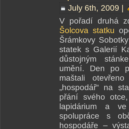
July 6th, 2009 |
V pořadí druhá z
Šolcova statku
opě
Šrámkovy Sobotky 
statek s Galerií 
důstojným stánk
umění. Den po po
maštali otevřeno
„hospodář“ na st
přání svého otce,
lapidárium a ve
spolupráce s ob
hospodáře – výst