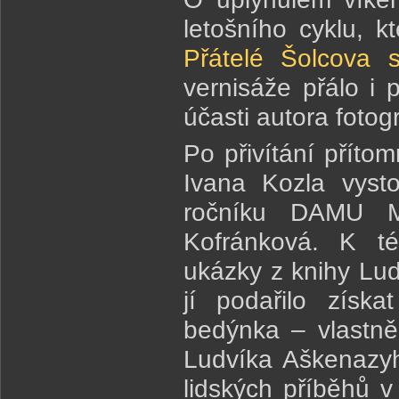
letošního cyklu, 
Přátelé Šolcova s
vernisáže přálo i 
účasti autora fotog
Po přivítání příto
Ivana Kozla vyst
ročníku DAMU M
Kofránková. K tét
ukázky z knihy Lu
jí podařilo získ
bedýnka – vlastně 
Ludvíka Aškenazyh
lidských příběhů 