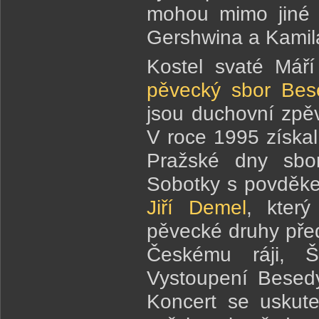
mohou mimo jiné 
Gershwina a Kamil
Kostel svaté Mář
pěvecký sbor Bes
jsou duchovní zpě
V roce 1995 získal
Pražské dny sbor
Sobotky s povděke
Jiří Demel
, kter
pěvecké druhy před
Českému ráji, Š
Vystoupení Besedy
Koncert se uskut