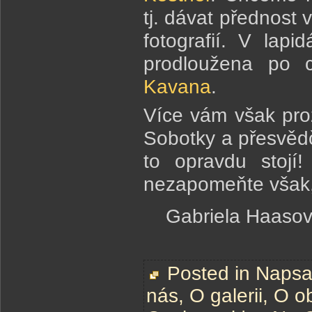
tj. dávat přednost
fotografií. V lap
prodloužena po 
Kavana
.
Více vám však pro
Sobotky a přesvědč
to opravdu stojí!
nezapomeňte však, 
Gabriela Haasová
Posted in
Napsal
nás
,
O galerii
,
O o