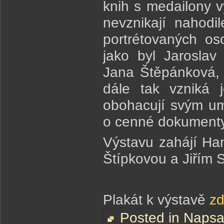
knih s medailony 
nevznikají nahodi
portrétovaných o
jako byl Jaroslav
Jana Štěpánková, 
dále tak vzniká j
obohacují svým um
o cenné dokumenty
Výstavu zahájí Ha
Štípkovou a Jiřím 
Plakát k výstavě
z
Posted in
Napsal