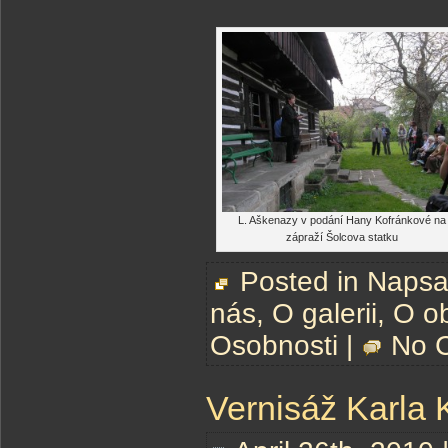
L. Aškenazy v podání Hany Kofránkové na
zápraží Šolcova statku
Posted in
Napsal
nás
,
O galerii
,
O o
Osobnosti
|
No 
Vernisáž Karla 