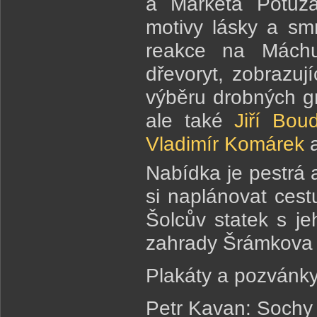
a Markéta Potužá
motivy lásky a smr
reakce na Máchu 
dřevoryt, zobrazují
výběru drobných gr
ale také
Jiří Bou
Vladimír Komárek
a
Nabídka je pestrá a
si naplánovat cest
Šolcův statek s jeh
zahrady Šrámkova
Plakáty a pozvánk
Petr Kavan: Sochy 