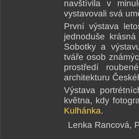
navštívila v minu
vystavovali svá umě
První výstava let
jednoduše krásná 
Sobotky a výstavu
tváře osob známých
prostředí rouben
architekturu Českéh
Výstava portrétníc
května, kdy fotogr
Kulhánka
.
Lenka Rancová, Pr