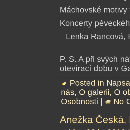
Máchovské motivy v
Koncerty pěveckéh
Lenka Rancová, Pr
P. S. A při svých
otevírací dobu v G
Posted in
Napsal
nás
,
O galerii
,
O o
Osobnosti
|
No 
Anežka Česká, P