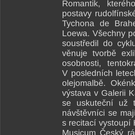
Romantik, kteréh
postavy rudolfíns
Tychona de Brahe
Loewa. Všechny po
soustředil do cyk
věnuje tvorbě exl
osobnosti, tentokr
V posledních letec
olejomalbě. Okénk
výstava v Galerii 
se uskuteční už 
návštěvníci se maj
s recitací vystoup
Musicum Český ráj