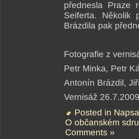
přednesla Praze 
Seiferta. Několik
Brázdila pak předne
Fotografie z vernis
Petr Minka, Petr K
Antonín Brázdil, Ji
Vernisáž 26.7.200
Posted in
Napsal
O občanském sdru
Comments »