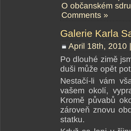
O občanském sdru
Comments »
Galerie Karla S
April 18th, 2010 
Po dlouhé zimě jsm
duši může opět potě
Nestačí-li vám vš
vašem okolí, vypr
Kromě půvabů okol
zároveň znovu obd
statku.