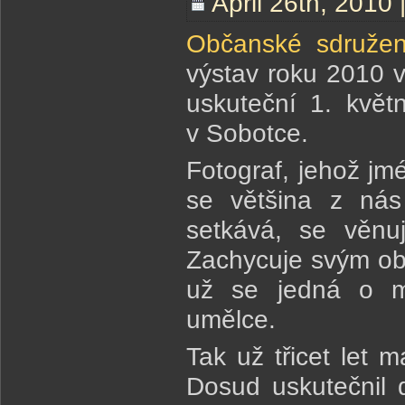
April 26th, 2010 
Občanské sdružení
výstav roku 2010 v
uskuteční 1. květ
v Sobotce.
Fotograf, jehož jm
se většina z nás
setkává, se věnuj
Zachycuje svým ob
už se jedná o ma
umělce.
Tak už třicet let 
Dosud uskutečnil 