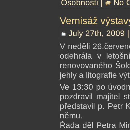
Osobnosti
|
No 
Vernisáž výstav
July 27th, 2009 
V neděli 26.červen
odehrála v letošn
renovovaného Šolco
jehly a litografie v
Ve 13:30 po úvodn
pozdravil majitel 
představil p. Petr 
němu.
Řada děl Petra Mi