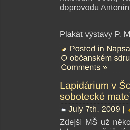
doprovodu Antonína
Plakát výstavy P. 
Posted in
Napsal
O občanském sdru
Comments »
Lapidárium v Šol
sobotecké mate
July 7th, 2009 |
Zdejší MŠ už někol