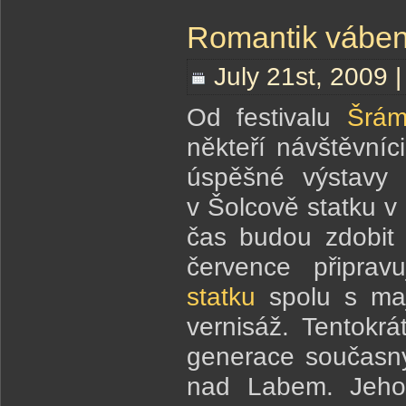
Romantik váben
July 21st, 2009 
Od festivalu
Šrám
někteří návštěvníc
úspěšné výstavy 
v Šolcově statku 
čas budou zdobit l
července připra
statku
spolu s maj
vernisáž. Tentokrá
generace současn
nad Labem. Jeho 