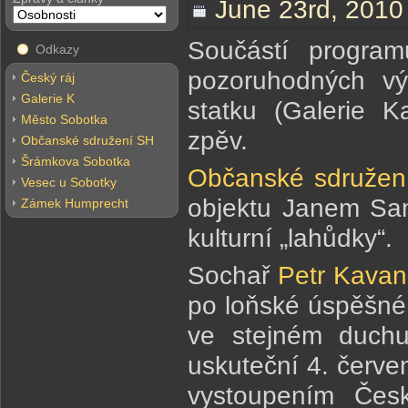
June 23rd, 2010
Součástí progra
Odkazy
pozoruhodných výs
Český ráj
Galerie K
statku (Galerie K
Město Sobotka
zpěv.
Občanské sdružení SH
Šrámkova Sobotka
Občanské sdružení
Vesec u Sobotky
objektu Janem Sam
Zámek Humprecht
kulturní „lahůdky“.
Sochař
Petr Kavan
po loňské úspěšné 
ve stejném duchu
uskuteční 4. červe
vystoupením Česk