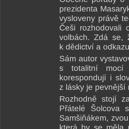
prezidenta Masary
vysloveny právě te
Češi rozhodovali
volbách. Zdá se, ž
k dědictví a odkaz
Sám autor vystavov
s totalitní moc
korespondují i s
z lásky je pevnější
Rozhodně stojí za
Přátelé Šolcova 
Samšiňákem, zvou 
která by se měla u