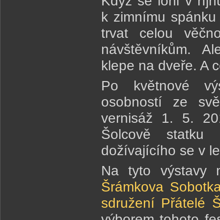
Když se loni v říj
k zimnímu spánku 
trvat celou věčn
návštěvníkům. Ale
klepe na dveře. A 
Po květnové výs
osobností ze svě
vernisáž 1. 5. 2
Šolcově statku 
dožívajícího se v 
Na tyto výstavy 
Šrámkova Sobotk
sdružení Přátelé Š
výborem tohoto fes