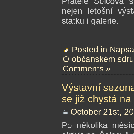
Přátelé Šolcova s
nejen letošní výs
statku i galerie.
Posted in
Napsal
O občanském sdru
Comments »
Výstavní sezona
se již chystá na 
October 21st, 20
Po několika měsící