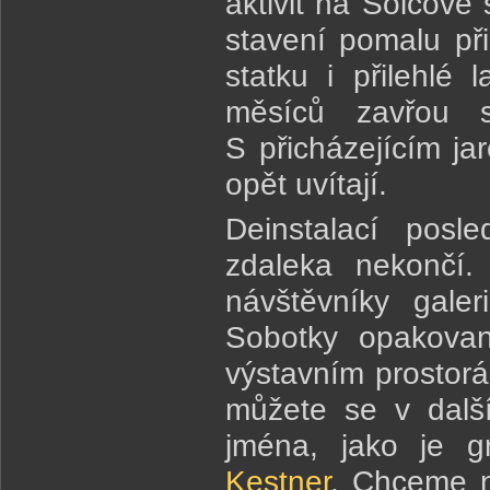
aktivit na Šolcově
stavení pomalu př
statku i přilehlé
měsíců zavřou s
S přicházejícím ja
opět uvítají.
Deinstalací posle
zdaleka nekončí.
návštěvníky galer
Sobotky opakovan
výstavním prostorá
můžete se v dalš
jména, jako je g
Kestner
. Chceme n