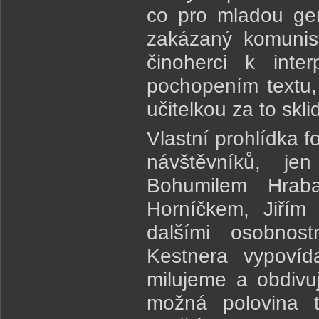
co pro mladou gen
zakázaný komunis
činoherci k inter
pochopením textu,
učitelkou za to skl
Vlastní prohlídka fo
návštěvníků, je
Bohumilem Hraba
Horníčkem, Jiří
dalšími osobnost
Kestnera vypovíd
milujeme a obdivu
možná polovina t