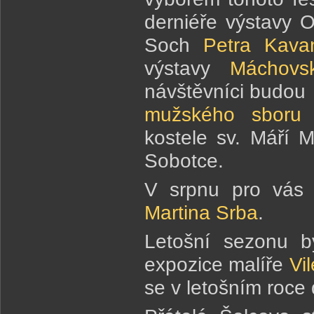
derniéře výstavy 
Soch
Petra Kava
výstavy
Máchovs
návštěvníci budou
mužského sboru
kostele sv. Máří
Sobotce.
V srpnu pro vás 
Martina Srba
.
Letošní sezonu b
expozice malíře
Vi
se v letošním roce do