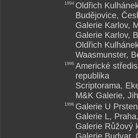
1994
Oldřich Kulháne
Budějovice, Čes
Galerie Karlov, 
Galerie Karlov, 
Oldřich Kulhánek 
Waasmunster, Be
1995
Americké středis
republika
Scriptorama, Eke
M&K Galerie, Jih
1996
Galerie U Prsten
Galerie L, Praha
Galerie Růžový 
Galerie Budvar,