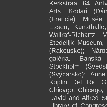
Kerkstraat 64, An
Arts, Kodaň (Dán
(Francie); Musée
Essen, Kunsthalle
Wallraf-Richart
Stedelijk Museum,
(Rakousko); Národ
galéria, Banská 
Stockholm (Švéds
(Švýcarsko); Ann
Koplin Del Rio Ga
Chicago, Chicago, 
David and Alfred S
Library of Congres