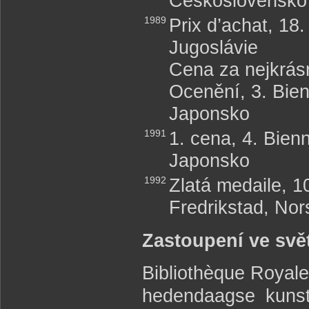
Československo
1989
Prix d’achat, 18.
Jugoslávie
Cena za nejkrás
Ocenění, 3. Bien
Japonsko
1991
1. cena, 4. Bien
Japonsko
1992
Zlatá medaile, 1
Fredrikstad, Nor
Zastoupení ve svě
Bibliothèque Royal
hedendaagse kunst