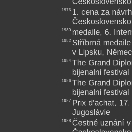
Československo
1976
1. cena za návrh
Československo
1980
medaile, 6. Inte
1982
Stříbrná medail
v Lipsku, Něme
1984
The Grand Diplom
bijenalni festiva
1986
The Grand Diplom
bijenalni festiva
1987
Prix d’achat, 17.
Jugoslávie
1988
Čestné uznání v 