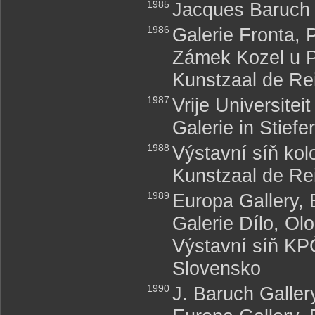
1985
Jacques Baruch 
1986
Galerie Fronta,
Zámek Kozel u 
Kunstzaal de Re
1987
Vrije Universitei
Galerie in Stief
1988
Výstavní síň ko
Kunstzaal de Re
1989
Europa Gallery, 
Galerie Dílo, O
Výstavní síň KPČ
Slovensko
1990
J. Baruch Galle