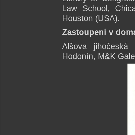
Law School, Chica
Houston (USA).
Zastoupení v domá
Alšova jihočeská
Hodonín, M&K Galeri