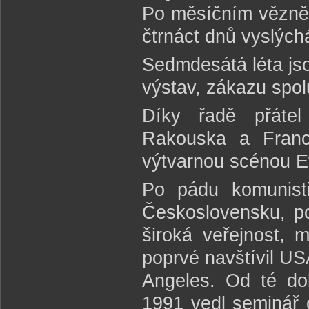
Po měsíčním vězněn
čtrnáct dnů vyslých
Sedmdesátá léta jso
výstav, zákazu spol
Díky řadě přáte
Rakouska a Franc
výtvarnou scénou E
Po pádu komunist
Československu, po
široká veřejnost, 
poprvé navštívil USA
Angeles. Od té dob
1991 vedl seminář o