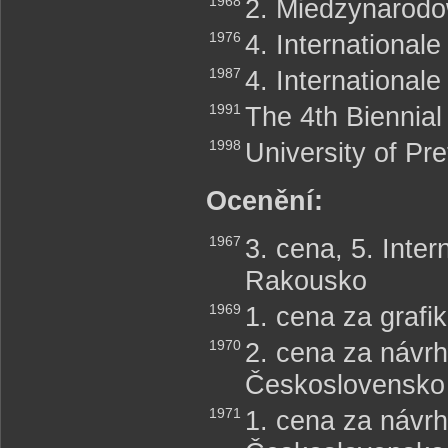
1968
2. Miedzynarodow
1976
4. International
1987
4. International
1991
The 4th Biennial
1998
University of Pre
Ocenění:
1967
3. cena, 5. Inte
Rakousko
1969
1. cena za grafi
1970
2. cena za návrh
Československo
1971
1. cena za návrh