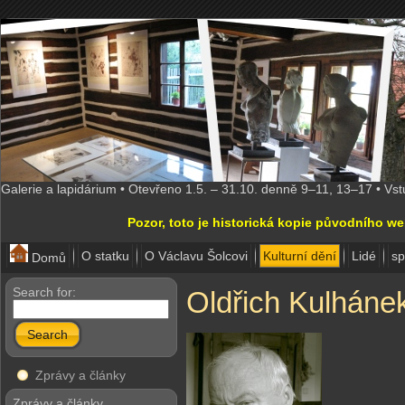
Galerie a lapidárium • Otevřeno 1.5. – 31.10. denně 9–11, 13–17 • Vs
Pozor, toto je historická kopie původního w
O statku
O Václavu Šolcovi
Kulturní dění
Lidé
sp
Domů
Search for:
Oldřich Kulháne
Search
Zprávy a články
Zprávy a články