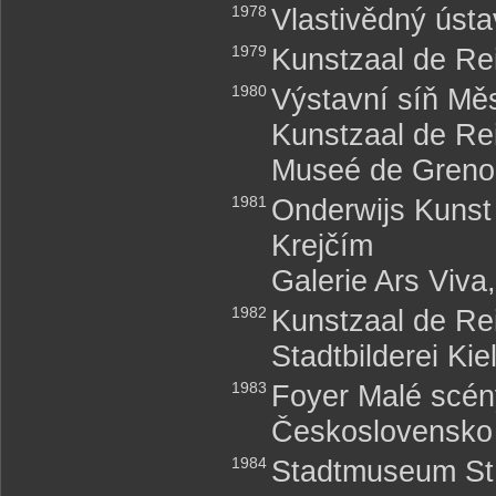
1978
Vlastivědný úst
1979
Kunstzaal de Re
1980
Výstavní síň Mě
Kunstzaal de Re
Museé de Grenob
1981
Onderwijs Kunst
Krejčím
Galerie Ars Viva
1982
Kunstzaal de Re
Stadtbilderei Ki
1983
Foyer Malé scén
Československo
1984
Stadtmuseum St.