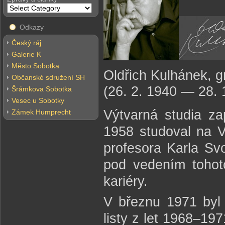
Odkazy
Český ráj
Galerie K
Město Sobotka
Oldřich Kulhánek, gr
Občanské sdružení SH
(26. 2. 1940 — 28. 
Šrámkova Sobotka
Vesec u Sobotky
Výtvarná studia z
Zámek Humprecht
1958 studoval na V
profesora Karla Sv
pod vedením tohot
kariéry.
V březnu 1971 byl 
listy z let 1968–19