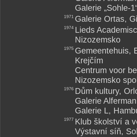
Galerie „Sohle-
1971
Galerie Ortas, G
1974
Lieds Academisch
Nizozemsko
1975
Gemeentehuis, B
Krejčím
Centrum voor be
Nizozemsko spol
1976
Dům kultury, Or
Galerie Alferma
Galerie L, Ham
1977
Klub školství a
Výstavní síň, S