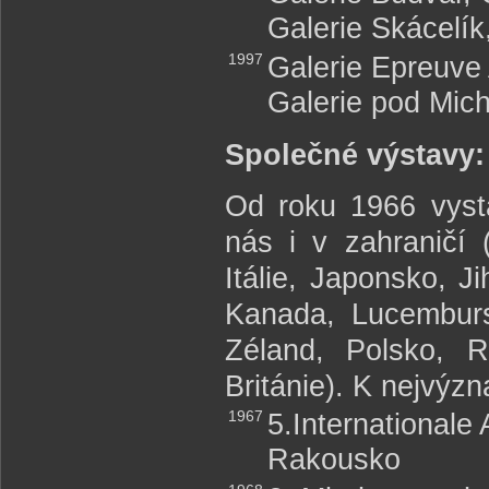
Galerie Skácelí
1997
Galerie Epreuve 
Galerie pod Mich
Společné výstavy:
Od roku 1966 vyst
nás i v zahraničí 
Itálie, Japonsko, Ji
Kanada, Lucembur
Zéland, Polsko, 
Británie). K nejvýzn
1967
5.Internationale
Rakousko