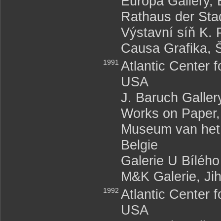
Europa Gallery, 
Rathaus der St
Výstavní síň K.
Causa Grafika, 
1991
Atlantic Center 
USA
J. Baruch Galle
Works on Paper
Museum van het 
Belgie
Galerie U Bíléh
M&K Galerie, Ji
1992
Atlantic Center 
USA