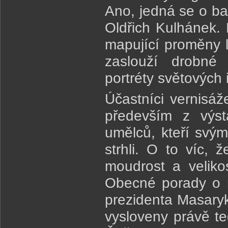
Ano, jedná se o ban
Oldřich Kulhánek. 
mapující proměny l
zaslouží drobné 
portréty světových
Účastníci vernisáž
především z výst
umělců, kteří svý
strhli. O to víc, 
moudrost a velik
Obecné porady o ná
prezidenta Masary
vysloveny právě te