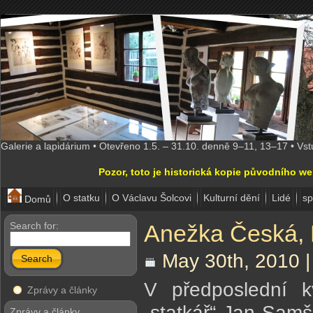
Galerie a lapidárium • Otevřeno 1.5. – 31.10. denně 9–11, 13–17 • Vs
Pozor, toto je historická kopie původního w
O statku
O Václavu Šolcovi
Kulturní dění
Lidé
sp
Domů
Search for:
Anežka Česká, P
May 30th, 2010 
Search
V předposlední k
Zprávy a články
„statkář“ Jan Sam
Zprávy a články