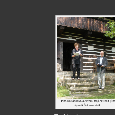
Hana Kofránková a Alfred Strejček recitují n
zápraží Šolcova statku