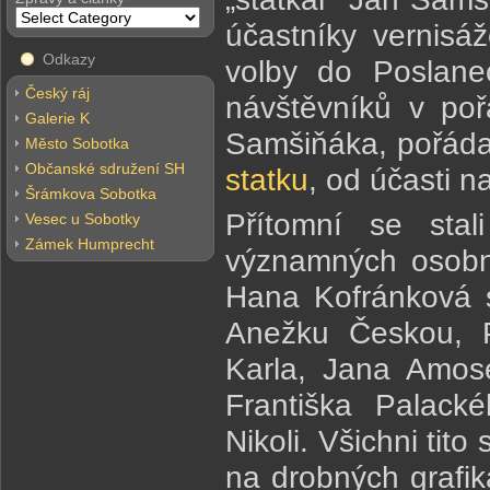
účastníky vernisá
Odkazy
volby do Poslane
Český ráj
návštěvníků v poř
Galerie K
Samšiňáka, pořád
Město Sobotka
Občanské sdružení SH
statku
, od účasti n
Šrámkova Sobotka
Přítomní se stal
Vesec u Sobotky
Zámek Humprecht
významných osobnos
Hana Kofránková s
Anežku Českou, Př
Karla, Jana Amo
Františka Palack
Nikoli. Všichni tit
na drobných grafik