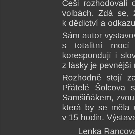
Češi rozhodovali
volbách. Zdá se, ž
k dědictví a odkaz
Sám autor vystavov
s totalitní moc
korespondují i s
z lásky je pevnější
Rozhodně stojí za
Přátelé Šolcova 
Samšiňákem, zvou 
která by se měla u
v 15 hodin. Výstava
Lenka Rancová,