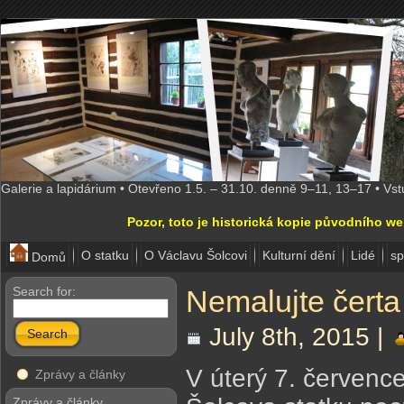
Galerie a lapidárium • Otevřeno 1.5. – 31.10. denně 9–11, 13–17 • Vs
Pozor, toto je historická kopie původního w
O statku
O Václavu Šolcovi
Kulturní dění
Lidé
sp
Domů
Search for:
Nemalujte čerta
July 8th, 2015 |
Search
V úterý 7. červenc
Zprávy a články
Zprávy a články