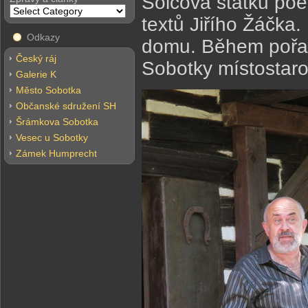
Šolcova statku poe
textů Jiřího Žáčka.
Odkazy
domu. Během pořad
Český ráj
Sobotky místostaro
Galerie K
Město Sobotka
Občanské sdružení SH
Šrámkova Sobotka
Vesec u Sobotky
Zámek Humprecht