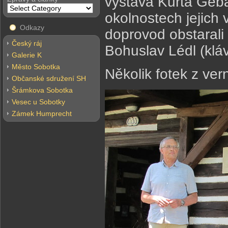
výstava Kurta Geb
okolnostech jejich
Odkazy
doprovod obstarali
Český ráj
Bohuslav Lédl (klá
Galerie K
Město Sobotka
Několik fotek z ver
Občanské sdružení SH
Šrámkova Sobotka
Vesec u Sobotky
Zámek Humprecht