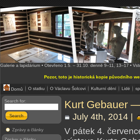
Galerie a lapidárium • Otevřeno 1.5. – 31.10. denně 9–11, 13–17 • Vs
Pozor, toto je historická kopie původního w
O statku
O Václavu Šolcovi
Kulturní dění
Lidé
sp
Domů
Search for:
Kurt Gebauer —
July 4th, 2014 |
Search
V pátek 4. červenc
Zprávy a články
Zprávy a články