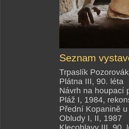
Seznam vystav
Trpaslík Pozorovák
Plátna III, 90. léta
Návrh na houpací 
Pláž I, 1984, rekon
Přední Kopanině u
Obludy I, II, 1987
Klecohlavy III, 90. 