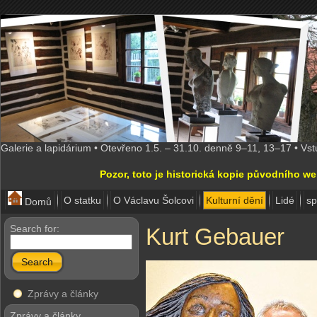
Galerie a lapidárium • Otevřeno 1.5. – 31.10. denně 9–11, 13–17 • Vs
Pozor, toto je historická kopie původního w
O statku
O Václavu Šolcovi
Kulturní dění
Lidé
sp
Domů
Search for:
Kurt Gebauer
Search
Zprávy a články
Zprávy a články