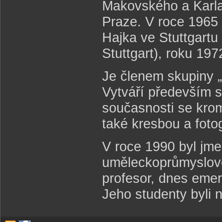
Makovského a Karla
Praze. V roce 1965 
Hajka ve Stuttgartu
Stuttgart), roku 19
Je členem skupiny „
Vytváří především s
současnosti se krom
také kresbou a fotog
V roce 1990 byl jm
uměleckoprůmyslové
profesor, dnes emeri
Jeho studenty byli 