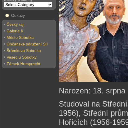
Odkazy
Český ráj
Galerie K
Město Sobotka
Občanské sdružení SH
Šrámkova Sobotka
Vesec u Sobotky
Zámek Humprecht
Narozen: 18. srpna
Studoval na Středn
1956), Střední prů
Hořicích (1956-1959