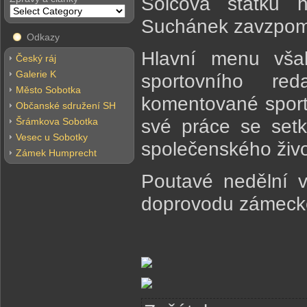
Šolcova statku h
Suchánek zavzpom
Odkazy
Hlavní menu však
Český ráj
Galerie K
sportovního re
Město Sobotka
komentované sporty
Občanské sdružení SH
Šrámkova Sobotka
své práce se set
Vesec u Sobotky
společenského živo
Zámek Humprecht
Poutavé nedělní v
doprovodu zámecké