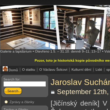
Galerie a lapidárium • Otevřeno 1.5. – 31.10. denně 9–11, 13–17 • Vs
Pozor, toto je historická kopie původního w
O statku
O Václavu Šolcovi
Kulturní dění
Lidé
sp
Domů
Search for:
Jaroslav Suchán
September 12th,
Search
[Jičínský deník] V
Zprávy a články
Zprávy a články