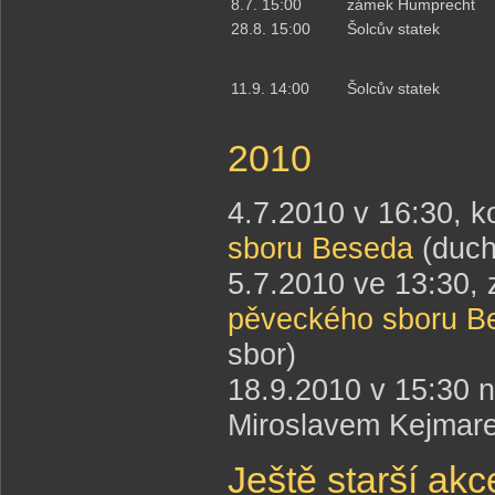
8.7. 15:00
zámek Humprecht
28.8. 15:00
Šolcův statek
11.9. 14:00
Šolcův statek
2010
4.7.2010 v 16:30, k
sboru Beseda
(duch
5.7.2010 ve 13:30
pěveckého sboru B
sbor)
18.9.2010 v 15:30 
Miroslavem Kejmar
Ještě starší akc