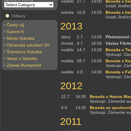
neděle
27.7.
14:00
Beseda s he
Uvádí Jindři
sobota
16.8.
14:00
Beseda s he
Odkazy
Uvádí Jindři
2013
Český ráj
Galerie K
úterý
2.7.
13:00
Představení 
Město Sobotka
čtvrtek
4.7.
16:00
Václav Fikrle
Občanské sdružení SH
neděle
14.7.
14:00
Beseda s Te
Šrámkova Sobotka
Vystoupí: Zá
Vesec u Sobotky
neděle
28.7.
14:00
Beseda s Ka
Zámek Humprecht
Vystoupí: Zá
neděle
4.8.
14:00
Beseda s Fe
Vystoupí: Zá
2012
22.7.
16:00
Beseda s Hanou Ma
Vystoupí: Zámecké sa
9.9.
14:00
Beseda se sportovn
Vystoupí: Zámecké sa
2011