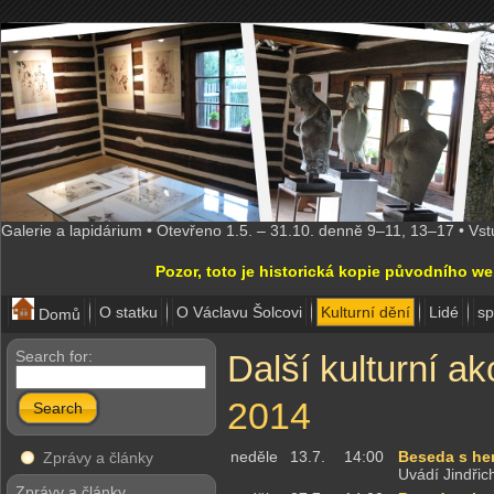
Galerie a lapidárium • Otevřeno 1.5. – 31.10. denně 9–11, 13–17 • Vs
Pozor, toto je historická kopie původního w
O statku
O Václavu Šolcovi
Kulturní dění
Lidé
sp
Domů
Search for:
Další kulturní ak
2014
Search
neděle
13.7.
14:00
Beseda s he
Zprávy a články
Uvádí Jindři
Zprávy a články