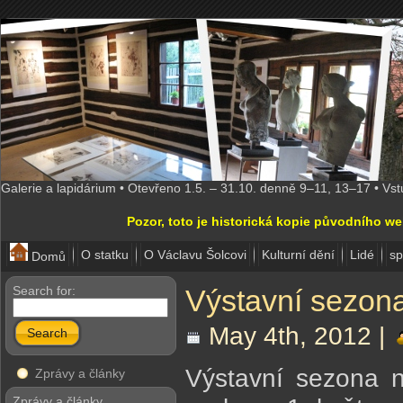
Galerie a lapidárium • Otevřeno 1.5. – 31.10. denně 9–11, 13–17 • Vs
Pozor, toto je historická kopie původního w
O statku
O Václavu Šolcovi
Kulturní dění
Lidé
sp
Domů
Search for:
Výstavní sezon
May 4th, 2012 |
Search
Výstavní sezona n
Zprávy a články
Zprávy a články