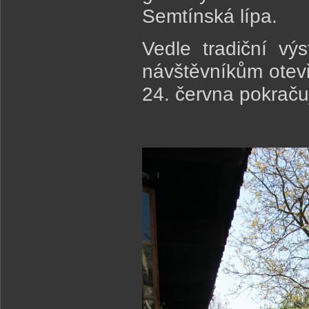
Semtínská lípa.
Vedle tradiční vý
návštěvníkům otevř
24. června pokraču