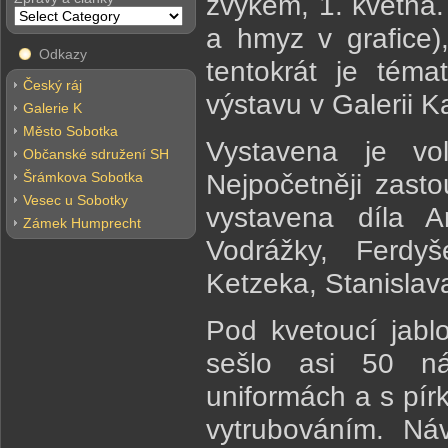
zvykem, 1. května.
a hmyz v grafice)
Odkazy
tentokrát je tém
Český ráj
výstavu v Galerii 
Galerie K
Město Sobotka
Vystavena je vol
Občanské sdružení SH
Šrámkova Sobotka
Nejpočetněji zast
Vesec u Sobotky
vystavena díla A
Zámek Humprecht
Vodrážky, Ferdy
Ketzeka, Stanislava
Pod kvetoucí jabl
sešlo asi 50 ná
uniformách a s pír
vytrubováním. Náv