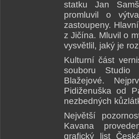
statku Jan Samši
promluvil o výtv
zastoupeny. Hlavní
z Jičína. Mluvil o 
vysvětlil, jaký je 
Kulturní část vern
souboru Studi
Blažejové. Nejp
Pidiženuška od P
nezbedných kůzlátk
Největší pozornos
Kavana provede
grafický list Če