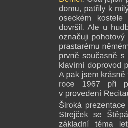
domu, patřily k mi
oseckém kostele 
dovršil. Ale u hud
označuji pohotový
prastarému němému f
prvně současně s n
klavírní doprovod p
A pak jsem krásně 
roce 1967 při 
v provedení Recit
Široká prezentace
Strejček se Štěp
základní téma le