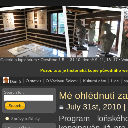
Galerie a lapidárium • Otevřeno 1.5. – 31.10. denně 9–11, 13–17 • Vs
Pozor, toto je historická kopie původního w
O statku
O Václavu Šolcovi
Kulturní dění
Lidé
sp
Domů
Search for:
Mé ohlédnutí z
July 31st, 2010 |
Search
Program loňského
Zprávy a články
koncipován již pro 
Zprávy a články