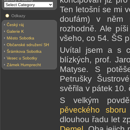
Ten letošní se mi ve
Odkazy
doufám) v něm na
Český ráj
rozhodně. Ale píš
Galerie K
všeho, co 54. ŠS př
Město Sobotka
Občanské sdružení SH
Uvítal jsem a s c
Šrámkova Sobotka
blízkých, prof. Ja
Vesec u Sobotky
Zámek Humprecht
Matyse. S potěš
Petrušky Šustrov
svěřila v pátek 10
S velkým povdě
pěveckého sboru
dlouhou řadu let 
Demel
. Oba jejich