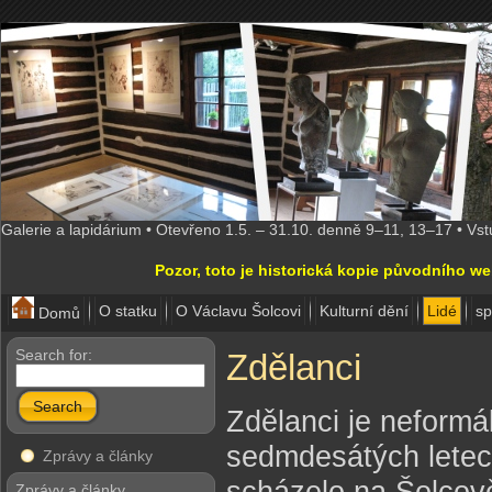
Galerie a lapidárium • Otevřeno 1.5. – 31.10. denně 9–11, 13–17 • Vs
Pozor, toto je historická kopie původního w
O statku
O Václavu Šolcovi
Kulturní dění
Lidé
sp
Domů
Search for:
Zdělanci
Search
Zdělanci je neformál
sedmdesátých letec
Zprávy a články
scházelo na Šolcově
Zprávy a články