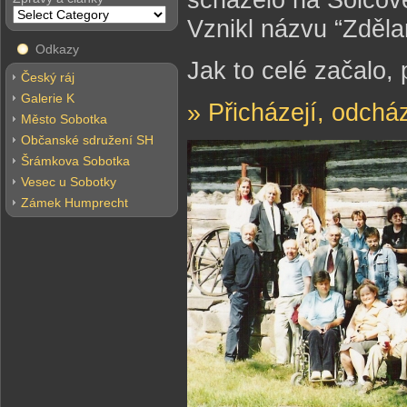
Vznikl názvu “Zděl
Odkazy
Jak to celé začalo,
Český ráj
Galerie K
» Přicházejí, odchá
Město Sobotka
Občanské sdružení SH
Šrámkova Sobotka
Vesec u Sobotky
Zámek Humprecht