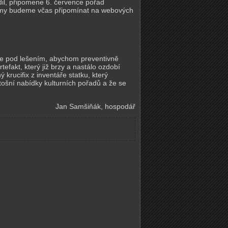
odil, připomene 6. července pořad
ramy budeme včas připomínat na webových
tne pod lešením, abychom preventivně
tefakt, který již brzy a nastálo ozdobí
rucifix z inventáře statku, který
ošní nabídky kulturních pořadů a že se
Jan Samšiňák, hospodář