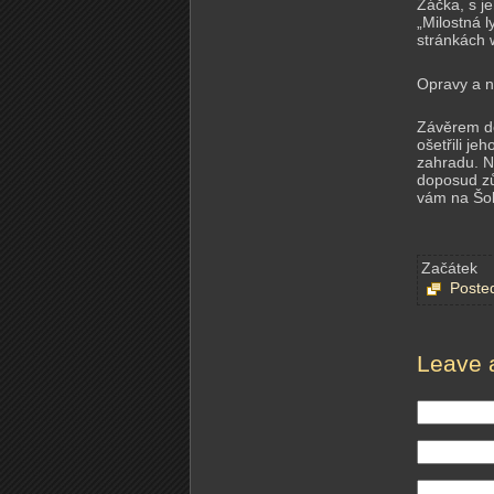
Žáčka, s je
„Milostná 
stránkách 
Opravy a n
Závěrem do
ošetřili je
zahradu. N
doposud zů
vám na Šol
Začátek
Poste
Leave 