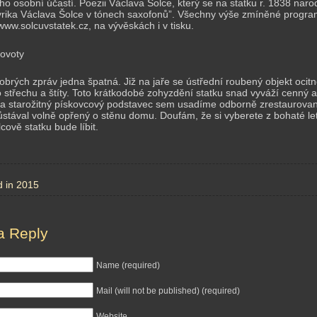
ho osobní účastí. Poezii Václava Šolce, který se na statku r. 1838 nar
lyrika Václava Šolce v tónech saxofonů”. Všechny výše zmíněné prog
www.solcuvstatek.cz, na vývěskách i v tisku.
ovoty
brých zpráv jedna špatná. Již na jaře se ústřední roubený objekt oci
ho střechu a štíty. Toto krátkodobé zohyzdění statku snad vyváží cenný ar
a starožitný pískovcový podstavec sem usadíme odborně zrestaurovaný k
stával volně opřený o stěnu domu. Doufám, že si vyberete z bohaté let
cově statku bude líbit.
d in
2015
a Reply
Name (required)
Mail (will not be published) (required)
Website