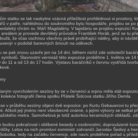
m statku se tak naskytne vzácná příležitost prohlédnout si prostory, k
ářů v patře, nahlédnou do soukromého bytu hospodáře, projdou se po 
nedaleký chrám sv. Máří Magdalény. V lapidáriu se projdou expozicí Kur
 areálem je provede devítiletý průvodce František Horák, jenž se tu před
oufá, že včas oschnou všechny právě probíhající nátěry, aby si návště
suvenýr v podobě barevných šmouh na oděvech.
ku se pak znovu uzavře jen na 14 dní, během nichž zde sobotečtí baráční
 symbolů. Slavnostní vernisáž této expozice proběhne 1. května ve 14 
 do 11 a od 13 do 17 hodin. Výstavu baráčníků v červnu vystřídá tvorba
kové.
óny
aným vyvrcholením sezóny by se v červenci a srpnu měla stát expozice
kolekce fotografií člena spolku Přátelé Šolcova statku Jiřího Demla.
u se v průběhu sezóny objeví dvě expozice: po Kurtu Gebauerovi tu p
. Ačkoli její jméno není všeobecně známé, s jejími výtvory se setkal p
ražského metra. Samohelová je totiž autorkou keramických obkladů, zdob
to budou pokračovat i oblíbené besedy s osobnostmi, doprovázené ko
ičky. Letos na nich promluví exministr zahraničí Jaroslav Šedivý a her
obotka, tedy na začátku července, zde navíc proběhne pořad u příležito