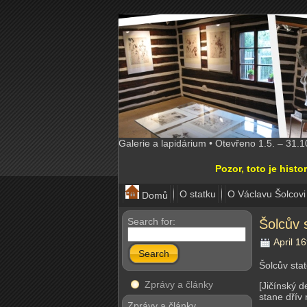
Galerie a lapidárium • Otevřeno 1.5. – 31.
Pozor, toto je his
O statku
O Václavu Šolcovi
Domů
Search for:
Šolcův 
April 16
Search
Šolcův sta
Zprávy a články
[Jičínský 
stane dřív 
Zprávy a články