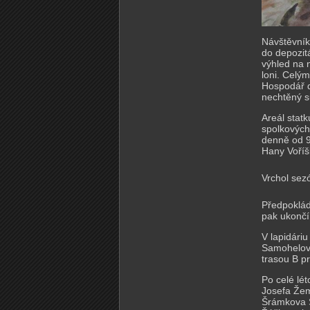
Návštěvníků
do depozit
výhled na 
loni. Celým
Hospodář d
nechtěný 
Areál stat
spolkových
denně od 9
Hany Voříš
Vrchol sez
Předpoklád
pak ukončí 
V lapidári
Samohelové
trasou B p
Po celé lé
Josefa Žeml
Šrámkova S