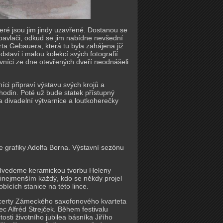
teré jsou jim jindy uzavřené. Dostanou se
pavlači, odkud se jim nabídne nevšední
ta Gebauera, která tu byla zahájena již
staví i malou kolekcí svých fotografií.
vníci ze dne otevřených dveří neodnášeli
ci připraví výstavu svých krojů a
hodin. Poté už bude statek přístupný
 divadelní výtvarnice a loutkoherečky
 grafiky Adolfa Borna. Výstavní sezónu
ředvedeme keramickou tvorbu Heleny
řinejmenším každý, kdo se někdy projel
ících stanice na této lince.
ncerty Zámeckého saxofonového kvarteta
ec Alfréd Strejček. Během festivalu
sti životního jubilea básníka Jiřího