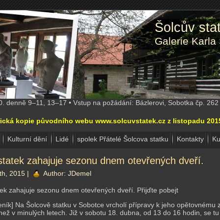
Šolcův st
Galerie Karla
10. denně 9–11, 13–17 • Vstup na požádání: Bázlerovi, Sobotka čp. 26
torická kopie původního webu www.solcuvstatek.cz z listopadu 20
Kulturní dění
Lidé
spolek Přátelé Šolcova statku
Kontakty
Ku
statek zahajuje sezonu dnem otevřených dveří.
th, 2015 |
Author:
JDemel
tek zahajuje sezonu dnem otevřených dveří. Přijďte pobejt
deník] Na Šolcově statku v Sobotce vrcholí přípravy k jeho opětovnému z
než v minulých letech. Již v sobotu 18. dubna, od 13 do 16 hodin, se tu