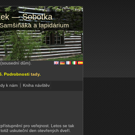
atek — Sobotka
 Samšiňáka a lapidárium
2 (sousední dům).
15. Podrobnosti
tady
.
dy k nám
Kniha návštěv
přístupnění pro veřejnost. Letos se tak
 totiž uskuteční den otevřených dveří.