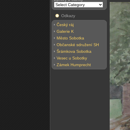
Odkazy
Český ráj
Galerie K
Město Sobotka
Občanské sdružení SH
Šrámkova Sobotka
Vesec u Sobotky
Zámek Humprecht