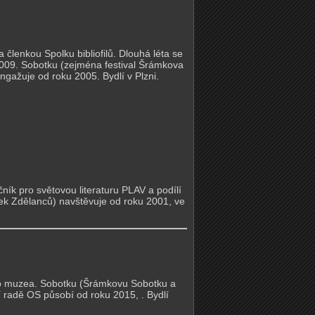
a členkou Spolku bibliofilů. Dlouhá léta se
 2009. Sobotku (zejména festival Šrámkova
gažuje od roku 2005. Bydlí v Plzni.
ík pro světovou literaturu PLAV a podílí
ek Zdělanců) navštěvuje od roku 2001, ve
ho muzea. Sobotku (Šrámkovu Sobotku a
 radě OS působí od roku 2015, . Bydlí