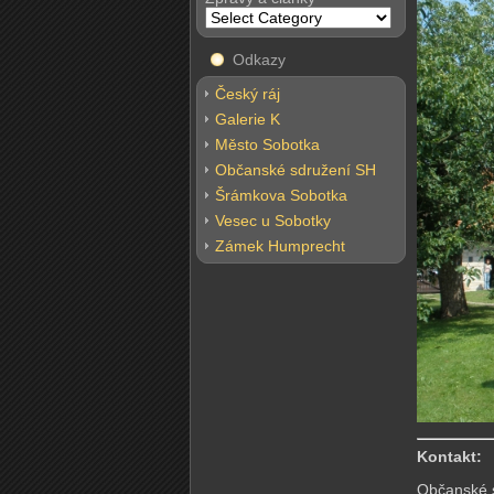
Odkazy
Český ráj
Galerie K
Město Sobotka
Občanské sdružení SH
Šrámkova Sobotka
Vesec u Sobotky
Zámek Humprecht
Kontakt:
Občanské s