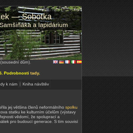
atek — Sobotka
 Samšiňáka a lapidárium
2 (sousední dům).
15. Podrobnosti
tady
.
dy k nám
Kniha návštěv
řila jej většina členů neformálního
spolku
cova statku ke kulturním účelům (výstavy
eřejnosti vědomí, že spoluprací a
amátek pro budoucí generace. S tím souvisí
.