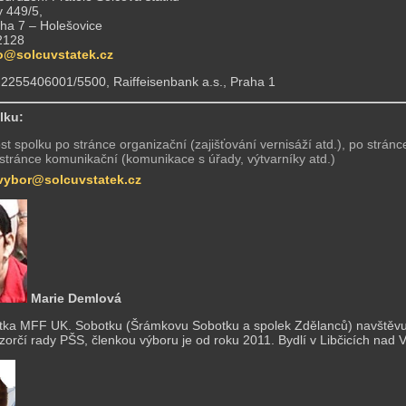
 449/5,
ha 7 – Holešovice
2128
o@solcuvstatek.cz
: 2255406001/5500, Raiffeisenbank a.s., Praha 1
lku:
ost spolku po stránce organizační (zajišťování vernisáží atd.), po stránc
 stránce komunikační (komunikace s úřady, výtvarníky atd.)
vybor@solcuvstatek.cz
Marie Demlová
tka MFF UK. Sobotku (Šrámkovu Sobotku a spolek Zdělanců) navštěvu
zorčí rady PŠS, členkou výboru je od roku 2011. Bydlí v Libčicích nad V