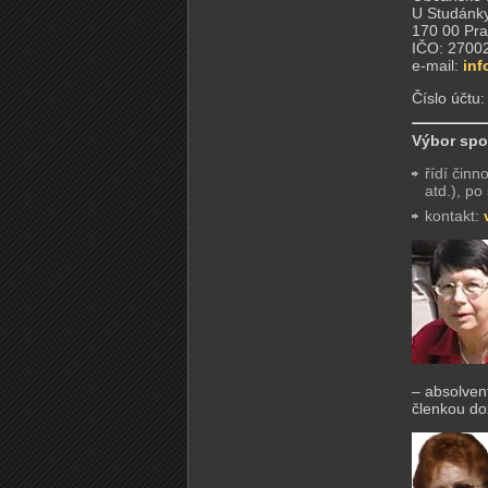
U Studánky
170 00 Pra
IČO: 2700
e-mail:
inf
Číslo účtu
Výbor spo
řídí činn
atd.), po
kontakt:
– absolven
členkou do