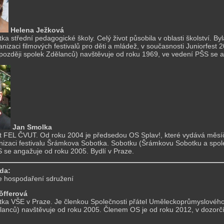
Helena Ježková
ka střední pedagogické školy. Celý život působila v oblasti školství. Byl
anizaci filmových festivalů pro děti a mládež, v současnosti Juniorfest
později spolek Zdělanců) navštěvuje od roku 1969, ve vedení PŠS se an
Jan Smolka
t FEL ČVUT. Od roku 2004 je předsedou OS Splav!, které vydává měsíčn
nizaci festivalu Šrámkova Sobotka. Sobotku (Šrámkovu Sobotku a spol
 se angažuje od roku 2005. Bydlí v Praze.
da:
je hospodaření sdružení
ǒfferová
tka VŠE v Praze. Je členkou Společnosti přátel Uměleckoprůmyslové
lanců) navštěvuje od roku 2005. Členem OS je od roku 2012, v dozorčí