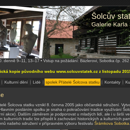
Šolcův st
Galerie Karla
10. denně 9–11, 13–17 • Vstup na požádání: Bázlerovi, Sobotka čp. 26
torická kopie původního webu www.solcuvstatek.cz z listopadu 20
Kulturní dění
Lidé
spolek Přátelé Šolcova statku
Kontakty
Ku
me
elé Šolcova statku vznikl 8. června 2005 jako občanské sdružení. Vytvo
 Hlavním posláním spolku je snaha o pokračování tradice využívání Šol
urní akce). Dalším záměrem je podporovat u mladých lidí, ale i u širší v
 kulturních tradic lze přispět k zachování historických a kulturních p
členů našeho sdružení v přípravném výboru festivalu
Šrámkova Sobotka