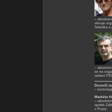
– absolvent
věnuje org
Sobotka a 
– absolven
se na orga
vedení PŠS
Dozorčí ra
– kontrolu
Markéta H
– absolven
spolek Zdě
v Praze.