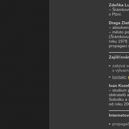
Zdeňka L
– Šrámkovu
v Plzni.
Draga Zla
– absolvent
– město po
(Šrámkovu 
roku 1978.
propagaci s
Zajišťován
zabývá s
s výtvarn
kontakt:
Ivan Koze
– studium 
sběratelů 
Sobotku a 
od roku 20
Interneto
propagačn