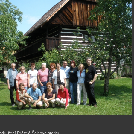
družení Přátelé Šolcova statku