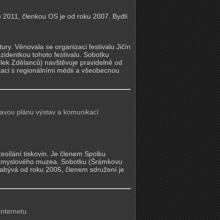
2011, členkou OS je od roku 2007. Bydlí
ury. Věnovala se organizaci festivalu Jičín
zidentkou tohoto festivalu. Sobotku
olek Zdělanců) navštěvuje pravidelně od
aci s regionálními médii a všeobecnou
ravou plánu výstav a komunikací
esílání tiskovin. Je členem Spolku
oprůmyslového muzea. Sobotku (Šrámkovu
zabývá od roku 2005, členem sdružení je
internetu