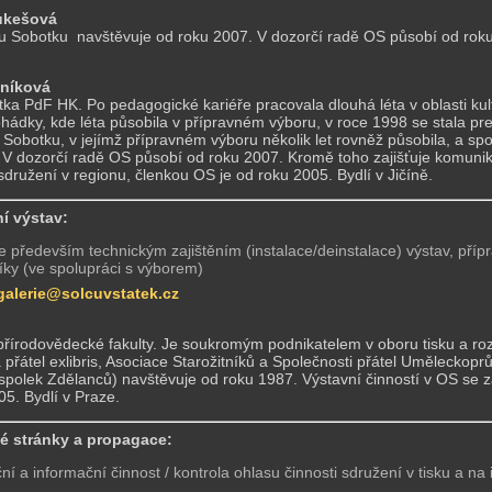
ukešová
 Sobotku navštěvuje od roku 2007. V dozorčí radě OS působí od roku 
tníková
ka PdF HK. Po pedagogické kariéře pracovala dlouhá léta v oblasti kult
hádky, kde léta působila v přípravném výboru, v roce 1998 se stala pre
Sobotku, v jejímž přípravném výboru několik let rovněž působila, a sp
 V dozorčí radě OS působí od roku 2007. Kromě toho zajišťuje komunik
družení v regionu, členkou OS je od roku 2005. Bydlí v Jičíně.
í výstav:
e především technickým zajištěním (instalace/deinstalace) výstav, příp
íky (ve spolupráci s výborem)
galerie@solcuvstatek.cz
l
přírodovědecké fakulty. Je soukromým podnikatelem v oboru tisku a roz
a přátel exlibris, Asociace Starožitníků a Společnosti přátel Uměleck
spolek Zdělanců) navštěvuje od roku 1987. Výstavní činností v OS se 
05. Bydlí v Praze.
vé stránky a propagace:
í a informační činnost / kontrola ohlasu činnosti sdružení v tisku a na 