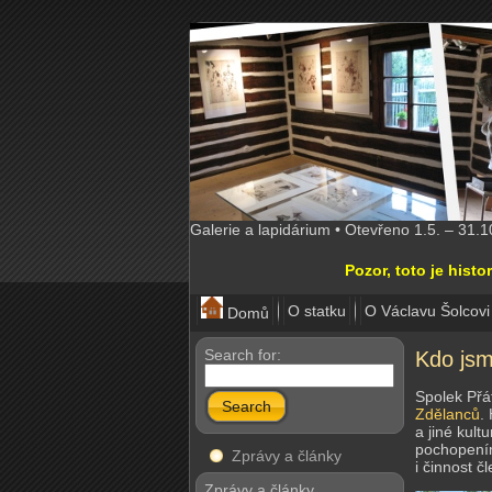
Galerie a lapidárium • Otevřeno 1.5. – 31.
Pozor, toto je his
O statku
O Václavu Šolcovi
Domů
Search for:
Kdo js
Spolek Přát
Search
Zdělanců
.
a jiné kult
pochopením
Zprávy a články
i činnost 
Zprávy a články