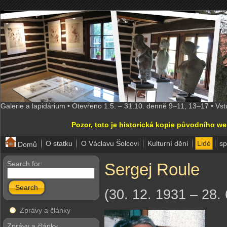
Galerie a lapidárium • Otevřeno 1.5. – 31.10. denně 9–11, 13–17 • Vs
Pozor, toto je historická kopie původního w
O statku
O Václavu Šolcovi
Kulturní dění
Lidé
sp
Domů
Search for:
Sergej Roule
Search
(30. 12. 1931 – 28. 
Zprávy a články
Zprávy a články