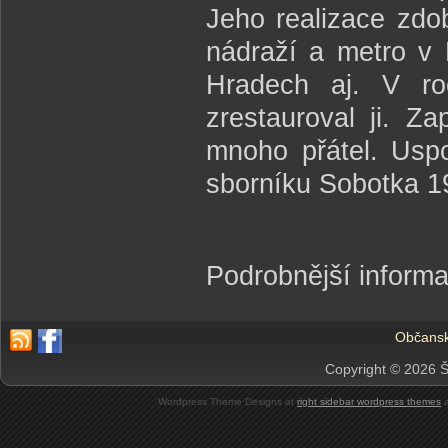
Jeho realizace zdo
nádraží a metro v
Hradech aj. V ro
zrestauroval ji. Za
mnoho přátel. Uspo
sborníku Sobotka 19
Podrobnější inform
Občansk
Copyright © 2026 Š
Wordpress Theme Designs at
right sidebar wordpress themes
a