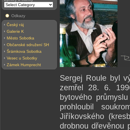
Odkazy
Český ráj
Galerie K
Město Sobotka
Občanské sdružení SH
Šrámkova Sobotka
Vesec u Sobotky
Zámek Humprecht
Sergej Roule byl v
zemřel 28. 6. 19
bytového průmyslu
prohloubil souk
Jiříkovského (kres
drobnou dřevěnou pl