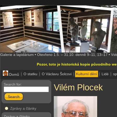
Galerie a lapidárium • Otevřeno 1.5. – 31.10. denně 9–11, 13–17 • Vs
Pozor, toto je historická kopie původního w
O statku
O Václavu Šolcovi
Kulturní dění
Lidé
sp
Domů
Search for:
Vilém Plocek
Search
Zprávy a články
Zprávy a články