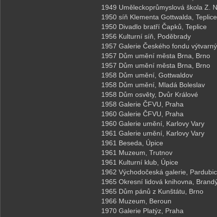
1949
Uměleckoprůmyslová škola Z. N
1950
síň Klementa Gottwalda, Teplice
1950
Divadlo bratří Čapků, Teplice
1956
Kulturní síň, Poděbrady
1957
Galerie Českého fondu výtvarn
1957
Dům umění města Brna, Brno
1957
Dům umění města Brna, Brno
1958
Dům umění, Gottwaldov
1958
Dům umění, Mladá Boleslav
1958
Dům osvěty, Dvůr Králové
1958
Galerie ČFVU, Praha
1960
Galerie ČFVU, Praha
1960
Galerie umění, Karlovy Vary
1961
Galerie umění, Karlovy Vary
1961
Beseda, Úpice
1961
Muzeum, Trutnov
1961
Kulturní klub, Úpice
1962
Východočeská galerie, Pardubi
1965
Okresní lidová knihovna, Bran
1965
Dům pánů z Kunštátu, Brno
1966
Muzeum, Beroun
1970
Galerie Platýz, Praha