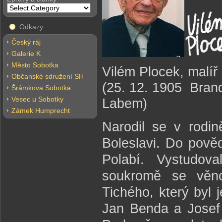
Odkazy
Český ráj
Galerie K
Město Sobotka
Vilém Plocek, malíř 
Občanské sdružení SH
(25. 12. 1905 Bran
Šrámkova Sobotka
Vesec u Sobotky
Labem)
Zámek Humprecht
Narodil se v rodi
Boleslavi. Do pověd
Polabí. Vystudov
soukromě se věno
Tichého, který byl 
Jan Benda a Josef