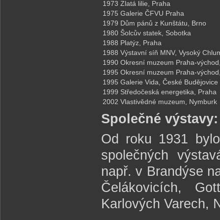
1973
Zlatá lilie, Praha
1975
Galerie ČFVU Praha
1979
Dům pánů z Kunštátu, Brno
1980
Šolcův statek, Sobotka
1988
Platýz, Praha
1988
Výstavní síň MNV, Vysoký Chlu
1990
Okresní muzeum Praha-východ,
1995
Okresní muzeum Praha-východ,
1995
Galerie Vida, České Budějovice
1999
Středočeská energetika, Praha
2002
Vlastivědné muzeum, Nymburk
Společné výstavy:
Od roku 1931 bylo
společných výsta
např. v Brandýse na
Čelákovicích, Go
Karlových Varech, 