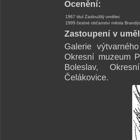
Ocenění:
1967
titul Zasloužilý umělec
1999
čestné občanství města Brandý
Zastoupení v umě
Galerie výtvarnéh
Okresní muzeum P
Boleslav, Okres
Čelákovice.