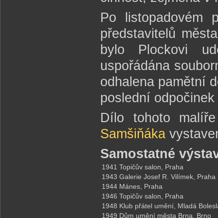
Po listopadovém p
představitelů města
bylo Plockovi u
uspořádána souborná
odhalena pamětní de
poslední odpočinek 
Dílo tohoto malíř
Samšiňáka
vystaven
Samostatné výstav
1941
Topičův salon, Praha
1943
Galerie Josef R. Vilímek, Praha
1944
Mánes, Praha
1946
Topičův salon, Praha
1948
Klub přátel umění, Mladá Bolesl
1949
Dům umění města Brna, Brno