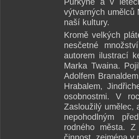
Purkyně a v lete
výtvarných umělců 
naší kultury.
Kromě velkých pláte
nesčetné množství
autorem ilustrací 
Marka Twaina. Pojil
Adolfem Branaldem 
Hrabalem, Jindřic
osobnostmi. V roc
Zasloužilý umělec, 
nepohodlným před
rodného města. Z
činnost, zejména v n