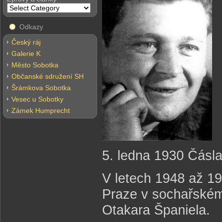
Odkazy
Český ráj
Galerie K
Město Sobotka
Občanské sdružení SH
Šrámkova Sobotka
Vesec u Sobotky
Zámek Humprecht
5. ledna 1930 Čásl
V letech 1948 až 1
Praze v sochařském 
Otakara Španiela.