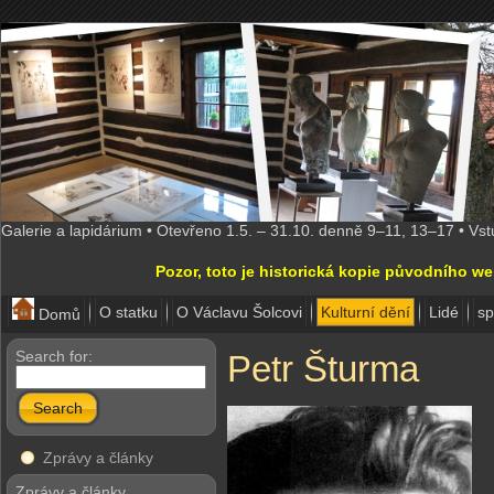
Galerie a lapidárium • Otevřeno 1.5. – 31.10. denně 9–11, 13–17 • Vs
Pozor, toto je historická kopie původního w
O statku
O Václavu Šolcovi
Kulturní dění
Lidé
sp
Domů
Search for:
Petr Šturma
Search
Zprávy a články
Zprávy a články