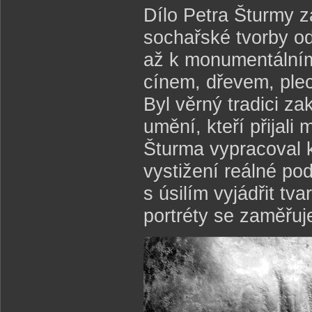
Dílo Petra Šturmy za
sochařské tvorby od
až k monumentálním 
cínem, dřevem, ple
Byl věrný tradici 
umění, kteří přijali
Šturma vypracoval k
vystižení reálné po
s úsilím vyjádřit t
portréty se zaměřuj