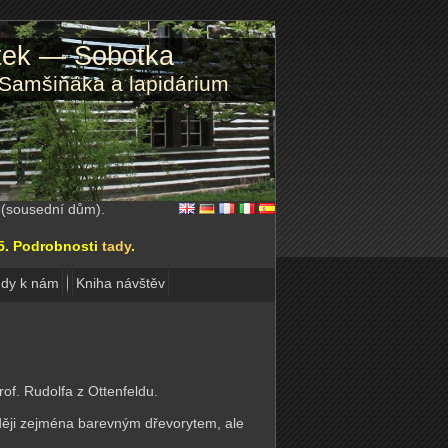
atek — Sobotka
 Samšiňáka a lapidárium
2 (sousední dům).
15. Podrobnosti
tady
.
dy k nám
Kniha návštěv
of. Rudolfa z Ottenfeldu.
ději zejména barevným dřevorytem, ale