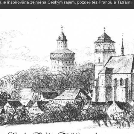
a je inspirována zejména Českým rájem, později též Prahou a Tatrami.