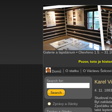
Galerie a lapidárium • Otevřeno 1.5. – 31.
Pozor, toto je his
O statku
O Václavu Šolcovi
Domů
Search for:
Karel V
4. 11. 188
Search
Studoval n
Byl zakláda
Zprávy a články
Zpočátku s
také leptem
Zprávy a články