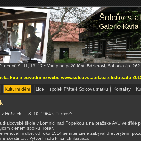
Šolcův st
Galerie Karla
10. denně 9–11, 13–17 • Vstup na požádání: Bázlerovi, Sobotka čp. 26
torická kopie původního webu www.solcuvstatek.cz z listopadu 20
Kulturní dění
Lidé
spolek Přátelé Šolcova statku
Kontakty
Ku
ik
3 v Hořicích — 8. 10. 1964 v Turnově.
a tkalcovské škole v Lomnici nad Popelkou a na pražské AVU ve třídě pr
jícím členem spolku Hollar.
e věnoval malbě, od roku 1914 se intenzivně zabýval dřevorytem, poz
 a akvatintou. Vytvořil řadu knižních ilustrací.