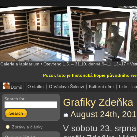
Galerie a lapidárium • Otevřeno 1.5. – 31.10. denně 9–11, 13–17 • Vs
Pozor, toto je historická kopie původního w
O statku
O Václavu Šolcovi
Kulturní dění
Lidé
sp
Domů
Search for:
Grafiky Zdeňka
August 24th, 201
Search
V sobotu 23. srpna
Zprávy a články
Zprávy a články