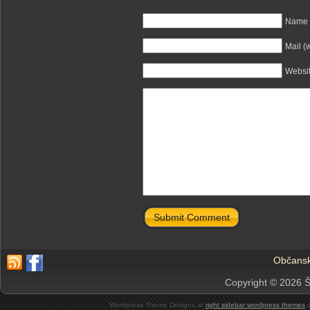
Name (
Mail (
Websi
Submit Comment
Občansk
Copyright © 2026 Š
Wordpress Theme Designs at
right sidebar wordpress themes
a