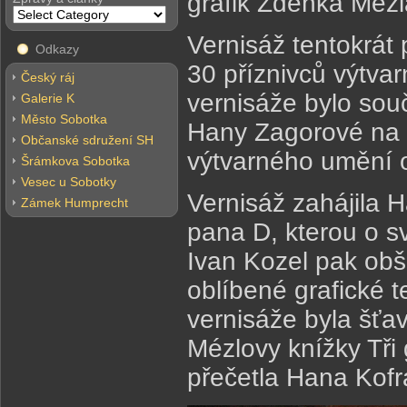
grafik Zdeňka Mézl
Vernisáž tentokrát
Odkazy
30 příznivců výtv
Český ráj
vernisáže bylo sou
Galerie K
Město Sobotka
Hany Zagorové na 
Občanské sdružení SH
výtvarného umění ov
Šrámkova Sobotka
Vesec u Sobotky
Vernisáž zahájila 
Zámek Humprecht
pana D, kterou o s
Ivan Kozel pak obš
oblíbené grafické 
vernisáže byla šťa
Mézlovy knížky Tři 
přečetla Hana Kof