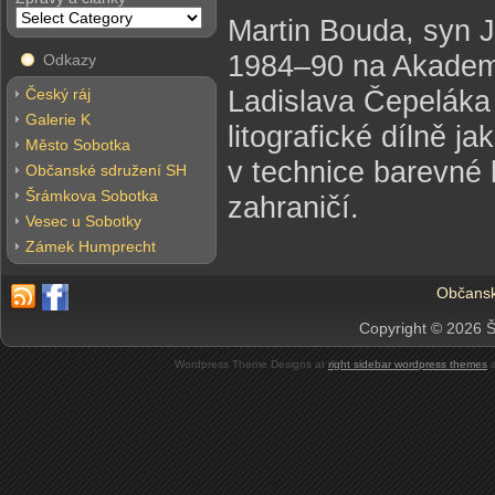
Martin Bouda, syn J
1984–90 na Akademii
Odkazy
Ladislava Čepeláka
Český ráj
Galerie K
litografické dílně j
Město Sobotka
v technice barevné l
Občanské sdružení SH
Šrámkova Sobotka
zahraničí.
Vesec u Sobotky
Zámek Humprecht
Občansk
Copyright © 2026 Š
Wordpress Theme Designs at
right sidebar wordpress themes
a