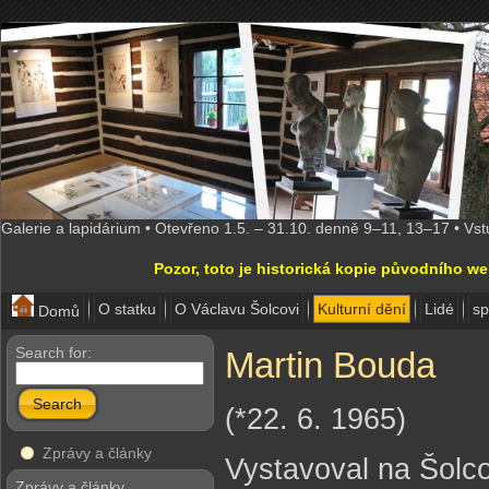
Galerie a lapidárium • Otevřeno 1.5. – 31.10. denně 9–11, 13–17 • Vs
Pozor, toto je historická kopie původního w
O statku
O Václavu Šolcovi
Kulturní dění
Lidé
sp
Domů
Search for:
Martin Bouda
Search
(*22. 6. 1965)
Zprávy a články
Vystavoval na Šolco
Zprávy a články